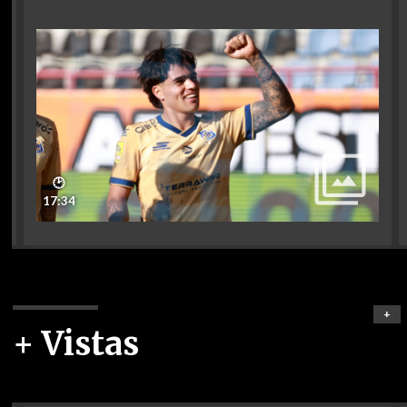
🕑
17:34
+
+ Vistas