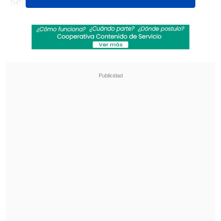
Según una investigación de
The
Guardian
, las medidas comenzaron en
octubre y afectaron a más de
50
organizaciones en distintos países
,
muchas de ellas con decenas de miles de
usuarias y usuarios.
Revisa también
Revolución científica: un sistema de IA creó,
desde cero, genomas funcionales para
combatir bacterias resistentes
"GTA VI" llega a Netflix con inesperado
anuncio
Los bloqueos alcanzaron a grupos de