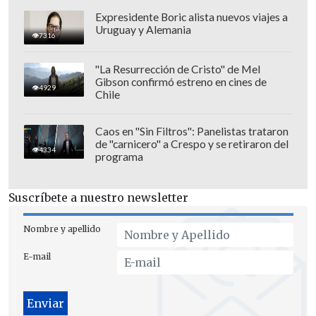
Expresidente Boric alista nuevos viajes a
Uruguay y Alemania
7316
"La Resurrección de Cristo" de Mel
Gibson confirmó estreno en cines de
4929
Chile
Caos en "Sin Filtros": Panelistas trataron
de "carnicero" a Crespo y se retiraron del
Meta
negó un endurecimiento de sus
4334
programa
políticas
y afirmó: "Cada organización e
individuo en nuestras plataformas está
Suscríbete a nuestro newsletter
sujeto al mismo conjunto de reglas",
agregando que sus normas sobre
Nombre y apellido
contenidos relacionados con el aborto no
E-mail
han cambiado.
Serie de bloqueos