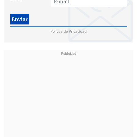
Política de Privacidad
El Movilh consideró que estos
argumentos representan "una agresión
gratuita, absurda e inmoral", por cuanto
instó a los religosos "a debatir con altura
de miras y explicar de cara al país cómo
es que las parejas homosexuales y la
regulación de sus uniones provocan