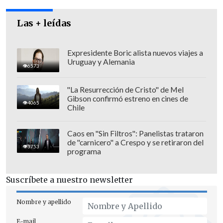
La misiva en cuestión expresa
Las + leídas
textualmente el "rechazo a la legislación
que pretende incluir en el ordenamiento
Expresidente Boric alista nuevos viajes a
jurídico las uniones de hecho,
Uruguay y Alemania
6573
especialmente entre personas del
mismo sexo", y agrega que "aprobar
"La Resurrección de Cristo" de Mel
Gibson confirmó estreno en cines de
estas iniciativas, tal como se proponen
4065
Chile
en los proyectos legislativos presentados
al Parlamento, implica por sí mismo
Caos en "Sin Filtros": Panelistas trataron
de "carnicero" a Crespo y se retiraron del
discriminaciones atentatorias contra el
3753
programa
bien de la institución matrimonial e
injustas en contra de la vida"
.
Suscríbete a nuestro newsletter
Nombre y apellido
E-mail