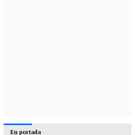
estos dañinos efectos sociales que dicen".
Los homosexuales denunciaron una "agresión
gratuita y absurda" por parte de los líderes religiosos.
(Foto: UPI)
En portada