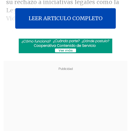
su rechazo a iniciativas legales como la
Ley Antidiscriminación, el Acuerdo de
LEER ARTICULO COMPLETO
Vida en Pareja y el aborto terapéutico.
A juicio de la ONG, las iglesias iniciaron
una "cruzada homofóbica y contraria a la
igualdad y los derechos humanos" paran
impedir el "avance del proyecto de ley
contra la discriminación y de las
uniones civiles, sólo porque benefician a
la diversidad sexual".
Revisa también
Experta pide mejorar regulación de
vapeadores: La industria busca crear adictos
de por vida