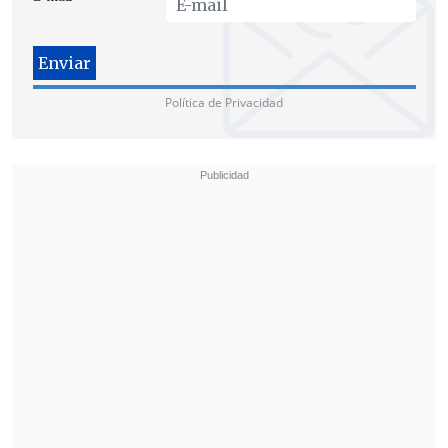
Política de Privacidad
El Movilh instó, a través de una carta, al
Ministro de Educación, Felipe Bulnes, a
"expresar públicamente su rechazo a los
dichos de Romo
, de manera que quede
claro ante todo el país que ningún
estudiante puede ser discriminado en
razón de su orientación sexual o
identidad de género y que ello es
intolerable en cualquier casa de
estudios".