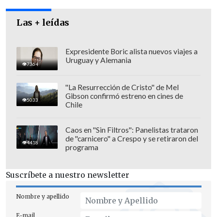
Añadió que "a todas luces
Romo tiene
Las + leídas
conflictos y problemas frente a la
diversidad sexual
y ante ello llega
Expresidente Boric alista nuevos viajes a
Uruguay y Alemania
incluso al extremo de negar una parte de
7364
la identidad de Gabriela Mistral, su
"La Resurrección de Cristo" de Mel
orientación sexual, dañando su memoria
Gibson confirmó estreno en cines de
5033
y dignidad como persona, lo que es
Chile
lamentable y horroroso".
Caos en "Sin Filtros": Panelistas trataron
de "carnicero" a Crespo y se retiraron del
4418
programa
Suscríbete a nuestro newsletter
Nombre y apellido
E-mail