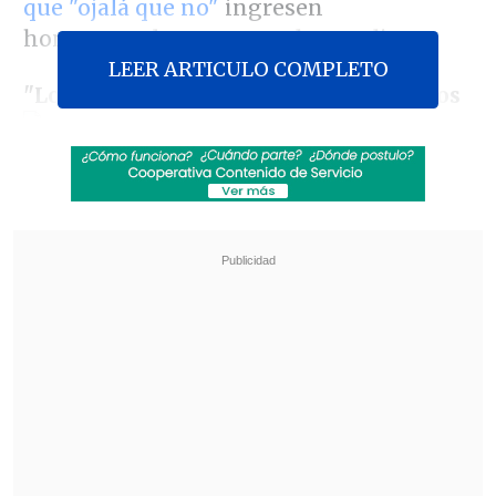
que "ojalá que no"
ingresen
homosexuales a su casa de estudios.
LEER ARTICULO COMPLETO
"L
os dichos de esta mujer son violentos
y gravísimos, toda vez que atentan
contra los derechos de igualdad para el
acceso a la educación que merece toda
persona.
Romo promueve desde una
universidad el odio y el rechazo a la
diversidad sexual, lo que resulta del todo
repudiable.
Este es un comportamiento
homofóbico sin precedentes en el
campo de la educación superior",
sostuvo el Movilh en un comunicado.