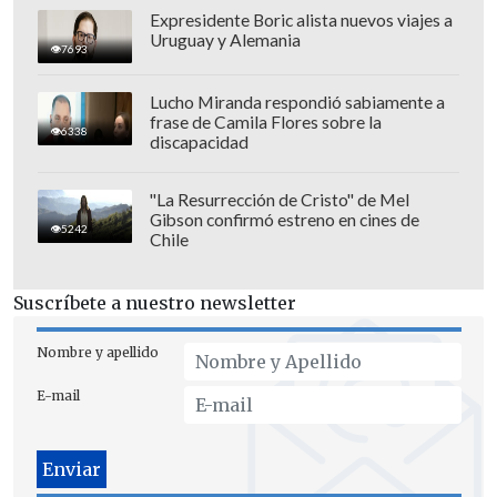
Habilitación "à diriger des recherches",
Expresidente Boric alista nuevos viajes a
Uruguay y Alemania
Universidad de Aix-Marseille.
7693
Lucho Miranda respondió sabiamente a
frase de Camila Flores sobre la
6338
discapacidad
"La Resurrección de Cristo" de Mel
Gibson confirmó estreno en cines de
5242
Chile
Suscríbete a nuestro newsletter
Nombre y apellido
E-mail
Actualmente es profesor titular del
Departamento de Ingeniería Matemática