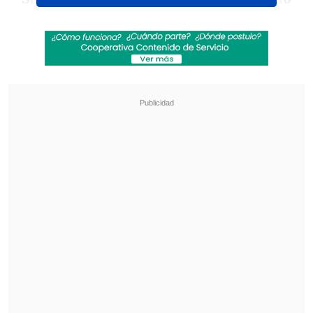
a las matemáticas
, sino también ha ido
más allá en colaboración con la biología,
la ecología, es decir, otras áreas de
desarrollo, en lo que es peculiar en el
desarrollo académico de un individuo. Y
esto se ha hecho desarrollando una
nueva manera de ver los sistemas, por
ejemplo, como el océano, el salmón y la
biolixiviación, entre otros", destacó el
ministro de Educación, Nicolás Cataldo.
Revisa también
Seremi de las Culturas es acusado de censurar
presentación de libro sobre Colonia Dignidad y
Auschwitz