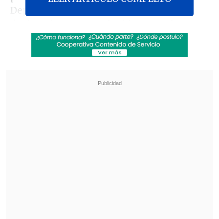
Deportes, aseguró sobre esto en
declaraciones reproducidas por
El
Mercurio
que "lo que más preocupación
nos dejó fue cuando el subsecretario
(Becerra) señaló que, según sus cálculos,
el costo de organizar los Juegos
Panamericanos Santiago 2023 pasarían
de su presupuesto inicial de 200
millones de dólares a costar 400
millones, es decir el doble".
Revisa también
[VIDEO] Balón enviado fuera de la cancha
provocó un choque de tránsito en Uruguay
No pasó inadvertido: Las deficientes