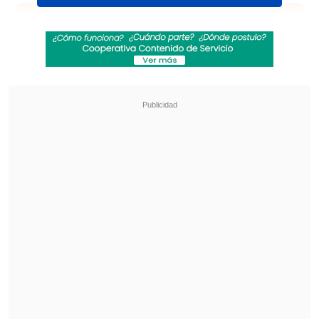
Revisa también
La UC quiere retomar el rumbo ante Cobresal
y sumar confianza antes de la visita a
Estudiantes
Matías Claro, presidente de Cruzados:
Soñamos con llegar a una final en la
Libertadores
Revísala: