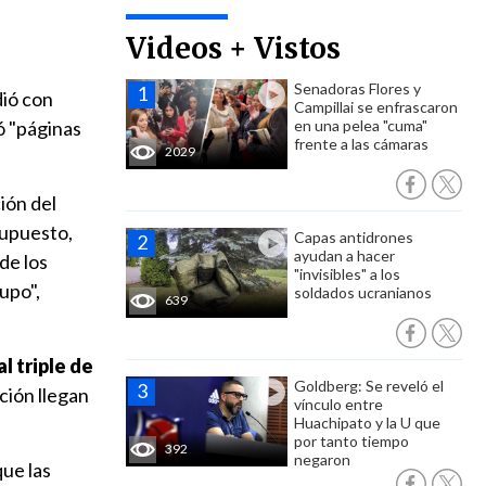
Videos + Vistos
Senadoras Flores y
dió con
Campillai se enfrascaron
ó "páginas
en una pelea "cuma"
frente a las cámaras
2029
ión del
supuesto,
Capas antidrones
ayudan a hacer
de los
"invisibles" a los
upo",
soldados ucranianos
639
l triple de
Goldberg: Se reveló el
ción llegan
vínculo entre
Huachipato y la U que
por tanto tiempo
392
negaron
que las