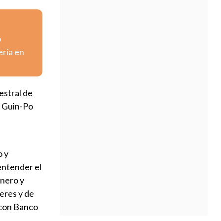
o
ería en
estral de
o Guin-Po
o y
entender el
énero y
eres y de
n con Banco