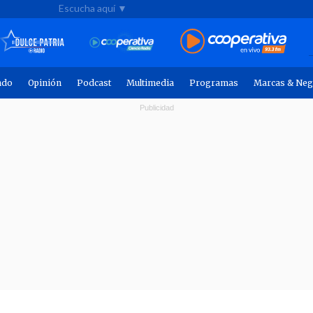
Escucha aquí ▼
ndo
Opinión
Podcast
Multimedia
Programas
Marcas & Neg