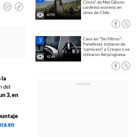
Cristo" de Mel Gibson
confirmó estreno en
cines de Chile
4795
Caos en "Sin Filtros":
Panelistas trataron de
"carnicero" a Crespo y se
retiraron del programa
4244
o
la
n del
n 3, en
puntaje
era en