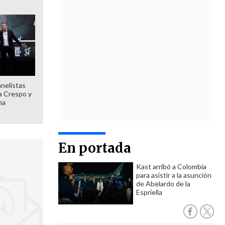
anelistas
 a Crespo y
ma
En portada
Kast arribó a Colombia
para asistir a la asunción
de Abelardo de la
Espriella