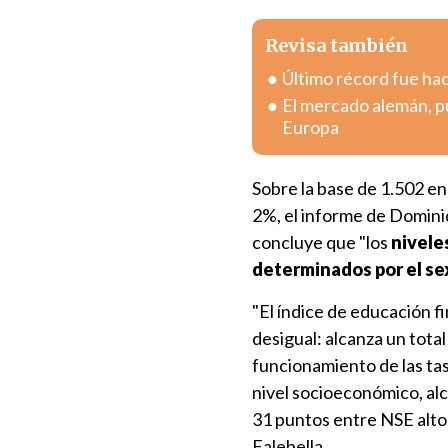
Revisa también
Último récord fue hac
El mercado alemán, pu
Europa
Sobre la base de 1.502 en
2%, el informe de Domini
concluye que "los
nivele
determinados por el sex
"El índice de educación f
desigual: alcanza un tota
funcionamiento de las tas
nivel socioeconómico, al
31 puntos entre NSE alto 
Falebella.