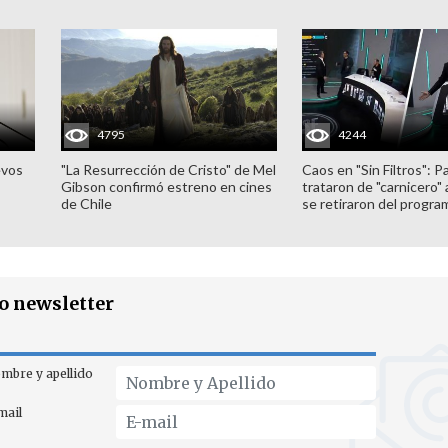
4795
4244
evos
"La Resurrección de Cristo" de Mel
Caos en "Sin Filtros": P
Gibson confirmó estreno en cines
trataron de "carnicero"
de Chile
se retiraron del progra
ro newsletter
mbre y apellido
mail