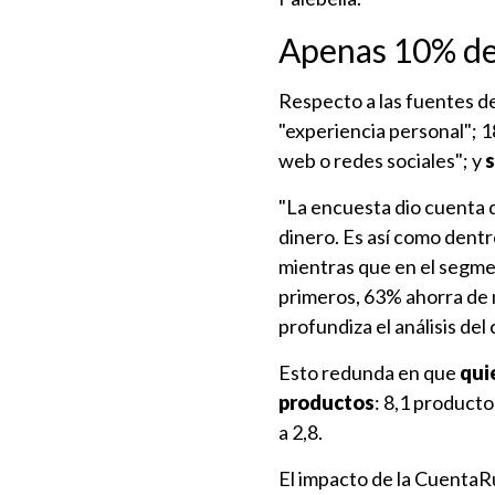
Apenas 10% de 
Respecto a las fuentes d
"experiencia personal"; 1
web o redes sociales"; y
s
"La encuesta dio cuenta q
dinero. Es así como dentr
mientras que en el segmen
primeros, 63% ahorra de 
profundiza el análisis del
Esto redunda en que
quie
productos
: 8,1 producto
a 2,8.
El impacto de la CuentaRut