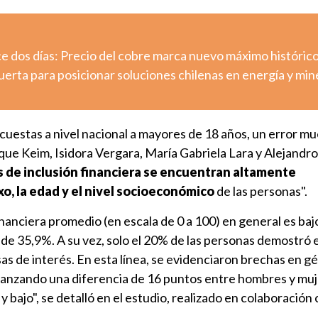
e dos días: Precio del cobre marca nuevo máximo históric
erta para posicionar soluciones chilenas en energía y min
cuestas a nivel nacional a mayores de 18 años, un error mu
que Keim, Isidora Vergara, María Gabriela Lara y Alejandr
s de inclusión financiera se encuentran altamente
o, la edad y el nivel socioeconómico
de las personas".
inanciera promedio (en escala de 0 a 100) en general es baj
l de 35,9%. A su vez, solo el 20% de las personas demostró 
as de interés. En esta línea, se evidenciaron brechas en g
canzando una diferencia de 16 puntos entre hombres y muj
y bajo", se detalló en el estudio, realizado en colaboració