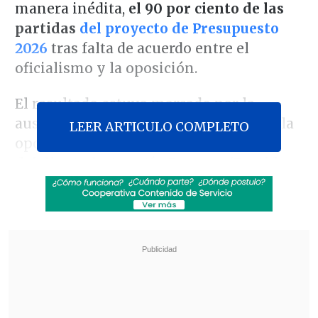
manera inédita,
el 90 por ciento de las
partidas
del proyecto de Presupuesto
2026
tras falta de acuerdo entre el
oficialismo y la oposición.
El resultado estuvo marcado por la
ausencia de propuestas específicas de la
LEER ARTICULO COMPLETO
oposición, a excepción de
una moción
del diputado Agustín Romero (Partido
Republicano), que buscaba recortar
2.000 millones de dólares del gasto
fiscal.
Revisa también
Congreso prepara debate sobre Presupuesto
2027 tras aprobar megarreforma