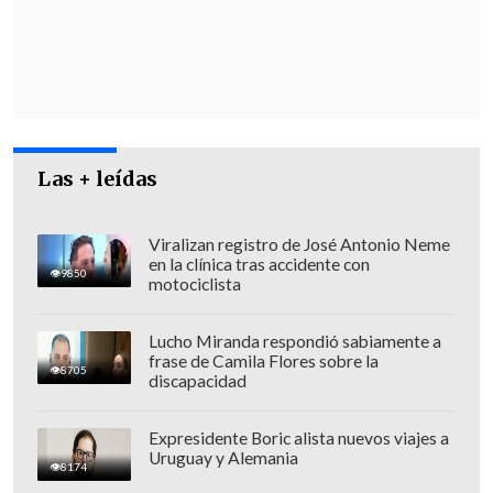
Las + leídas
Viralizan registro de José Antonio Neme
en la clínica tras accidente con
9850
motociclista
Ante la discrepancia, los parlamentarios
Lucho Miranda respondió sabiamente a
determinaron votar -en paquete- las
frase de Camila Flores sobre la
8705
partidas pendientes y
las
discapacidad
rechazaron casi en su totalidad,
Expresidente Boric alista nuevos viajes a
afectando carteras clave como Salud y
Uruguay y Alemania
8174
Trabajo.