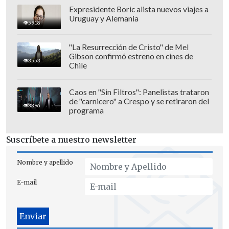
Expresidente Boric alista nuevos viajes a
Uruguay y Alemania
5918
En el humor estarán
Paul Vásquez, Erwin
Padilla, León Murillo y Felipe Parra
.
"La Resurrección de Cristo" de Mel
Gibson confirmó estreno en cines de
3553
Chile
Caos en "Sin Filtros": Panelistas trataron
de "carnicero" a Crespo y se retiraron del
3396
programa
Suscríbete a nuestro newsletter
Nombre y apellido
E-mail