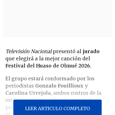
Televisión Nacional
presentó al
jurado
que elegirá a la mejor canción del
Festival del Huaso de Olmué 2026
.
El grupo estará conformado por los
periodistas
Gonzalo Fouillioux
y
Carolina Urrejola
, ambos rostros de la
estación pública. Además estará el
periodista
Pablo Flamm
, el cantante
LEER ARTICULO COMPLETO
Manuel "Dunga" Caro
(La Combo