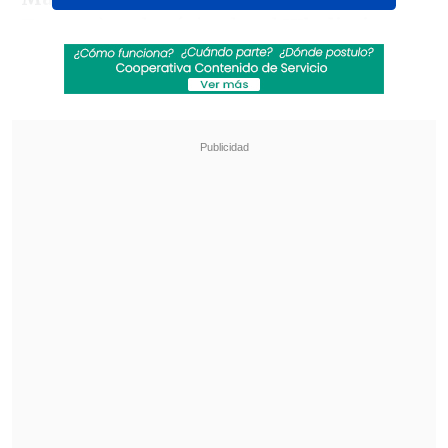
Tortuga) y el músico local
Wladimir
Campos
.
Revisa también
Karol G incluirá colaboraciones con Bruno
Mars y Drake en su nuevo disco
"Pidió perdón de rodillas": Revelan
desgarradores testimonios sobre las últimas
horas de Liam Payne
Este jurado de cinco miembros tendrá la
misión de escoger a la composición
merecedora del
Guitarpín de Oro
como
la mejor canción del evento.