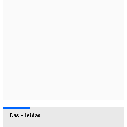
El Festival del Huaso de Olmué se
realizará el
15, 16, 17 y 18 de enero
, y
contará con atracciones musicales como
Myriam Hernández, Américo, Alanys
Lagos, Gepe, Entremares, Luck Ra, Nicole
y Ráfaga.
Las + leídas