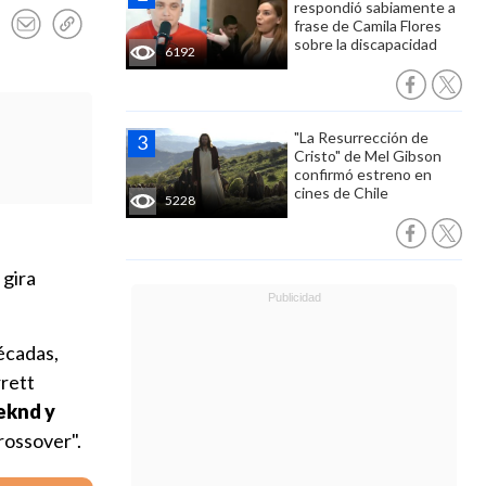
respondió sabiamente a
frase de Camila Flores
sobre la discapacidad
6192
"La Resurrección de
Cristo" de Mel Gibson
confirmó estreno en
cines de Chile
5228
 gira
écadas,
rrett
eknd y
rossover".