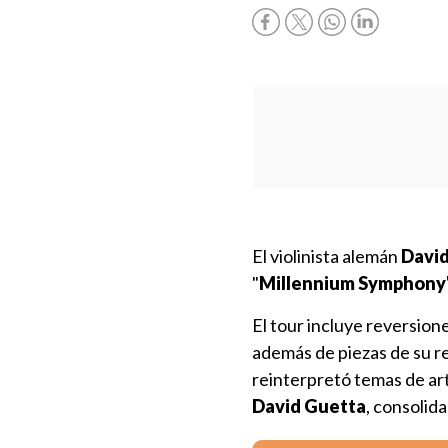
El violinista alemán
David
"
Millennium Symphony
El tour incluye reversion
además de piezas de su re
reinterpretó temas de ar
David Guetta
, consolid