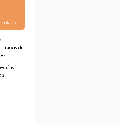
inculados
s
cenarios de
nes.
encias,
op