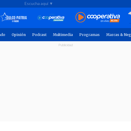
Escucha aquí ▼
ndo
Opinión
Podcast
Multimedia
Programas
Marcas & Neg