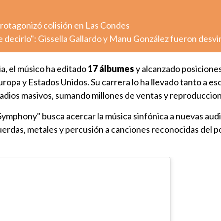
otagonizó colisión en Las Condes
decirlo": Gissella Gallardo y Manu González fueron desv
ia, el músico ha editado
17 álbumes
y alcanzado posicione
uropa y Estados Unidos. Su carrera lo ha llevado tanto a es
tadios masivos, sumando millones de ventas y reproduccio
Symphony" busca acercar la música sinfónica a nuevas audi
uerdas, metales y percusión a canciones reconocidas del p