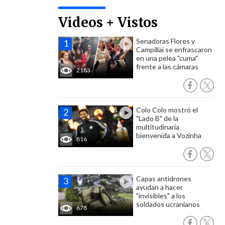
Videos + Vistos
Senadoras Flores y
Campillai se enfrascaron
en una pelea "cuma"
frente a las cámaras
2183
Colo Colo mostró el
"Lado B" de la
multitudinaria
bienvenida a Vozinha
816
Capas antidrones
ayudan a hacer
"invisibles" a los
soldados ucranianos
678