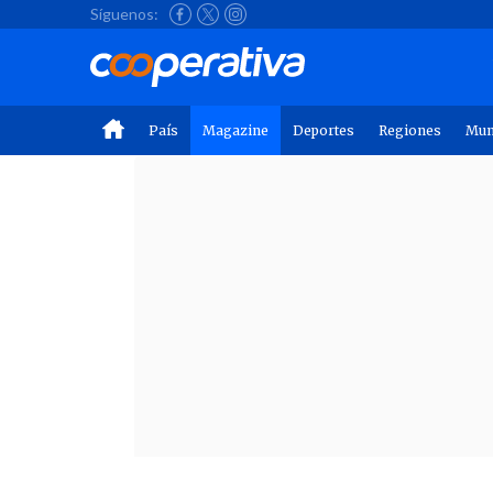
Síguenos:
País
Magazine
Deportes
Regiones
Mu