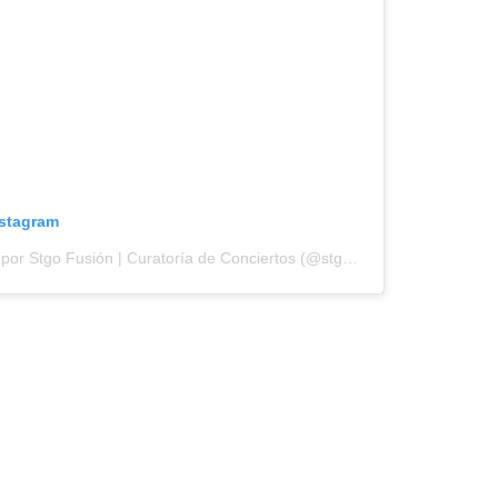
nstagram
Una publicación compartida por Stgo Fusión | Curatoría de Conciertos (@stgofusion)