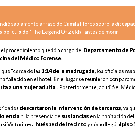
dió sabiamente a frase de Camila Flores sobre la discapa
la película de "The Legend Of Zelda" antes de morir
, el procedimiento quedó a cargo del
Departamento de Pol
cina del Médico Forense
.
 que "cerca de las
3:14 de la madrugada
, los oficiales re
a fallecida en el hotel. En el lugar se reunieron con param
rta
a una mujer adulta
". Posteriormente, acudió el Médi
toridades
descartaron la intervención de terceros
, ya q
iolencia
ni la presencia de
sustancias
en la habitación del
 si Victoria era
huésped del recinto
y cómo llegó al
piso 