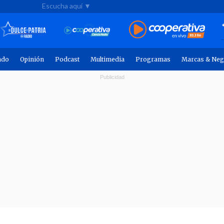
Escucha aquí ▼
ndo
Opinión
Podcast
Multimedia
Programas
Marcas & Neg