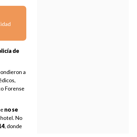
cidad
icía de
spondieron a
édicos,
co Forense
ue
no se
 hotel. No
14
, donde