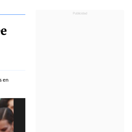
ee
s en