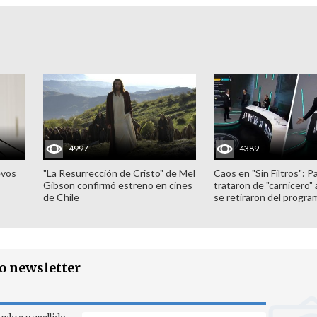
4997
4389
evos
"La Resurrección de Cristo" de Mel
Caos en "Sin Filtros": P
Gibson confirmó estreno en cines
trataron de "carnicero"
de Chile
se retiraron del progra
ro newsletter