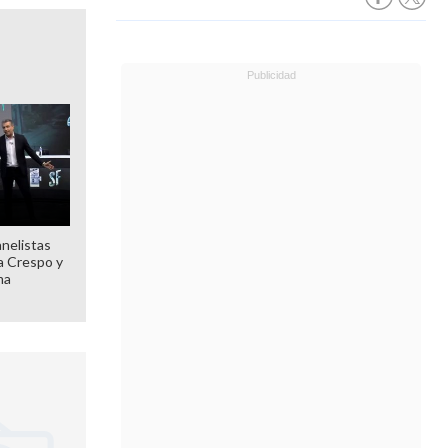
anelistas
 a Crespo y
ma