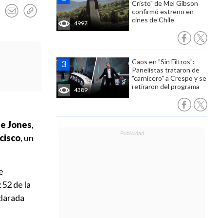
Cristo" de Mel Gibson
confirmó estreno en
cines de Chile
4997
Caos en "Sin Filtros":
Panelistas trataron de
"carnicero" a Crespo y se
retiraron del programa
4389
e Jones
,
cisco
, un
e
:52 de la
clarada