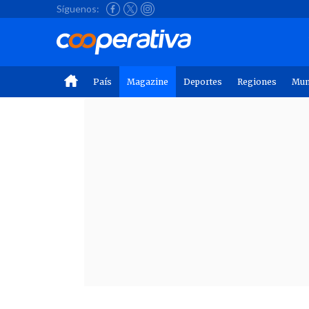
Síguenos:
País
Magazine
Deportes
Regiones
Mu