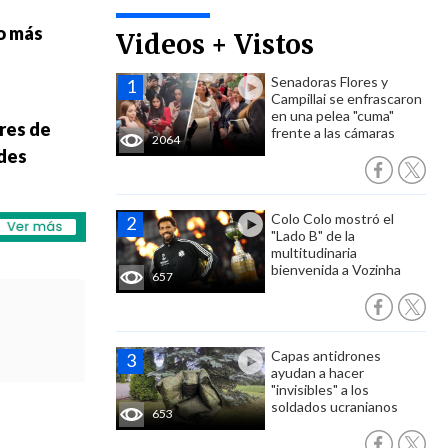
o más
Videos + Vistos
Senadoras Flores y
Campillai se enfrascaron
en una pelea "cuma"
res de
frente a las cámaras
2064
ades
Colo Colo mostró el
"Lado B" de la
multitudinaria
bienvenida a Vozinha
657
Capas antidrones
ayudan a hacer
"invisibles" a los
soldados ucranianos
653