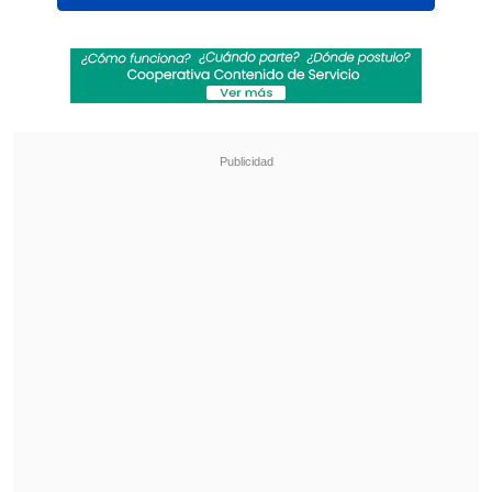
"Hemos dado instrucciones para que del
Congreso Nacional (Parlamento) se
mande una nota al Consejo con la copia
de La Gaceta para que lo inicien de
inmediato,
caso contrario será el
Congreso Nacional el que hará el
escrutinio tal como establece la
Constitución de la República
, en el
artículo 205, numeral 7", dijo a la prensa
el presidente de la junta directiva del
poder Legislativo,
Luis Redondo
.
Revisa también
El tifón Dolphin obligó a evacuar a más de
215.000 personas en Shanghái