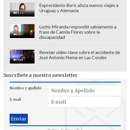
Expresidente Boric alista nuevos viajes a
Uruguay y Alemania
El viernes,
un minoritario grupo de
8114
diputados propietarios y suplentes del
Lucho Miranda respondió sabiamente a
gobernante Partido Libertad y
frase de Camila Flores sobre la
8057
Refundación
(Libre, izquierda), en una
discapacidad
sesión extraordinaria del Parlamento,
aprobó una iniciativa de Redondo
Revelan video clave sobre el accidente de
José Antonio Neme en Las Condes
orientada a que se cuenten todos los
5944
votos
.
Suscríbete a nuestro newsletter
Nombre y apellido
E-mail