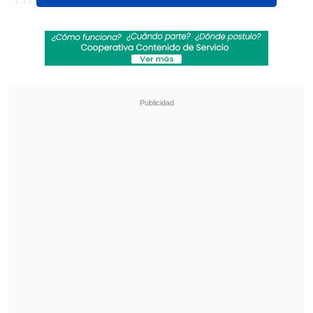
pero seguimos resistiendo: prácticas
autoritarias y violencia estatal contra las
mujeres en Cuba"
, la ONG denuncia que
el Estado cubano implementa un
"
patrón sistemático de represión
que
afecta de manera específica y
diferenciada a mujeres que ejercen
activismo, periodismo y defensa de
derechos humanos".
Revisa también
EE.UU. advierte de un brote de salmonella con
345 casos por jalapeños procedentes de
México
Pese a la tregua: Israel lanzó su mayor número