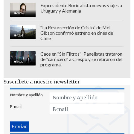
periodistas y lideresas sociales (...) el
Expresidente Boric alista nuevos viajes a
Uruguay y Alemania
Estado utiliza la violencia de género
6834
como herramienta de represión: busca
"La Resurrección de Cristo" de Mel
quebrar su dignidad, su entorno familiar
Gibson confirmó estreno en cines de
4268
y su fuerza colectiva".
Chile
Caos en "Sin Filtros": Panelistas trataron
de "carnicero" a Crespo y se retiraron del
3937
programa
Suscríbete a nuestro newsletter
Nombre y apellido
E-mail