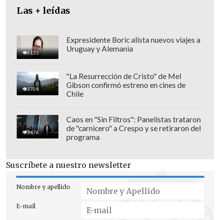
Las + leídas
Expresidente Boric alista nuevos viajes a
Uruguay y Alemania
6133
"La Resurrección de Cristo" de Mel
Gibson confirmó estreno en cines de
3704
Chile
Caos en "Sin Filtros": Panelistas trataron
de "carnicero" a Crespo y se retiraron del
3476
programa
La operación en Saint Denis, en la
Suscríbete a nuestro newsletter
periferia norte de París,
duró siete horas
y requirió de la participación de un
Nombre y apellido
centenar de agentes de las fuerzas
E-mail
especiales.