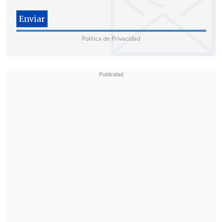
Los investigadores, según informó ayer
la fiscalía, han corroborado que
resultó
Política de Privacidad
muerto Abaaoud
y una supuesta
pariente suya, Hasna Aitboulahcen,
mientras que todavía no se ha podido
determinar si el tercer terrorista
fallecido es un hombre.