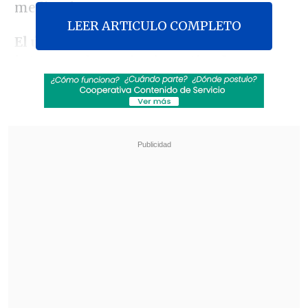
medios franceses.
LEER ARTICULO COMPLETO
El único que todavía está siendo
interrogado por los investigadores es
Jawad Bendaoud
,
el hombre que prestó
su vivienda a los yihadistas
y que el
pasado miércoles, día del asalto de las
fuerzas del orden, aseguró a los medios
que
no conocía a quienes se alojaron
y
dijo que solamente había prestado un
favor a un amigo.
Revisa también
Hiroshima recuerda los 81 años de la bomba
atómica
El estilo Petro: cuatro años de discursos sin