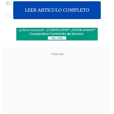
disuadir
la amenaza de Rusia.
LEER ARTICULO COMPLETO
El Consejo del Atlántico Norte, el
máximo órgano de toma de decisiones
de la OTAN, acordó el nombramiento de
Rutte en su reunión de hoy en Bruselas,
informó en un comunicado la Alianza.
Revisa también
"Lilac Typhoon": PDI indaga "posibles ataques
informáticos" de un grupo de ciberespionaje
asiático
Heridos y durmiendo entre los árboles: La
cotidiana incertidumbre de los migrantes
llegados a Ceuta