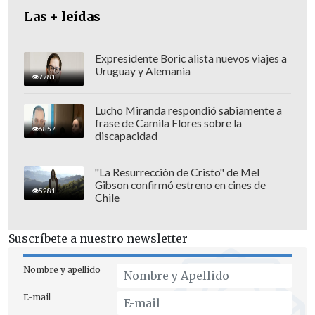
Las + leídas
Expresidente Boric alista nuevos viajes a
Uruguay y Alemania
7781
Lucho Miranda respondió sabiamente a
frase de Camila Flores sobre la
6857
discapacidad
Los líderes de la Alianza refrendarán su
"La Resurrección de Cristo" de Mel
elección en la cumbre que celebrarán del
Gibson confirmó estreno en cines de
5281
Chile
9 al 11 de julio en Washington.
"Acojo con gran satisfacción la elección
Suscríbete a nuestro newsletter
de Mark Rutte como mi sucesor por
Nombre y apellido
parte de los aliados de la OTAN"
, indicó
Stoltenberg a través de un mensaje en la
E-mail