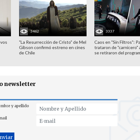
3462
3337
evos
"La Resurrección de Cristo" de Mel
Caos en "Sin Filtros": P
Gibson confirmó estreno en cines
trataron de "carnicero"
de Chile
se retiraron del progra
ro newsletter
mbre y apellido
mail