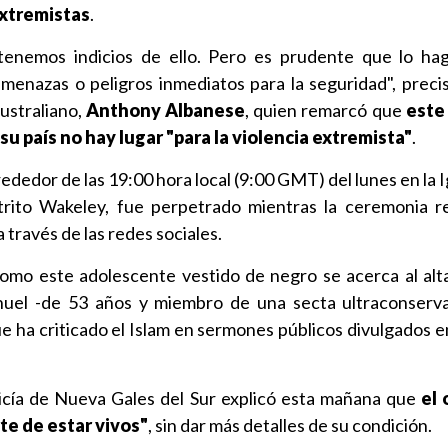
extremistas
.
enemos indicios de ello. Pero es prudente que lo ha
menazas o peligros inmediatos para la seguridad", preci
australiano,
Anthony Albanese
, quien remarcó que
este
su país no hay lugar "para la violencia extremista"
.
ededor de las 19:00 hora local (9:00 GMT) del lunes en la Ig
trito Wakeley, fue perpetrado mientras la ceremonia re
 través de las redes sociales.
como este adolescente vestido de negro se acerca al alt
el -de 53 años y miembro de una secta ultraconserva
ue ha criticado el Islam en sermones públicos divulgados e
licía de Nueva Gales del Sur explicó esta mañana que
el 
te de estar vivos"
, sin dar más detalles de su condición.