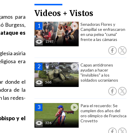
Videos + Vistos
gamos para
só Burgess,
Senadoras Flores y
Campillai se enfrascaron
 ataque es
en una pelea "cuma"
frente a las cámaras
1597
lesia asiria
ligiosa era
Capas antidrones
ayudan a hacer
"invisibles" a los
soldados ucranianos
ar donde el
568
dora de la
n las redes-
Para el recuerdo: Se
cumplen dos años del
oro olímpico de Francisca
obispo y el
Crovetto
326