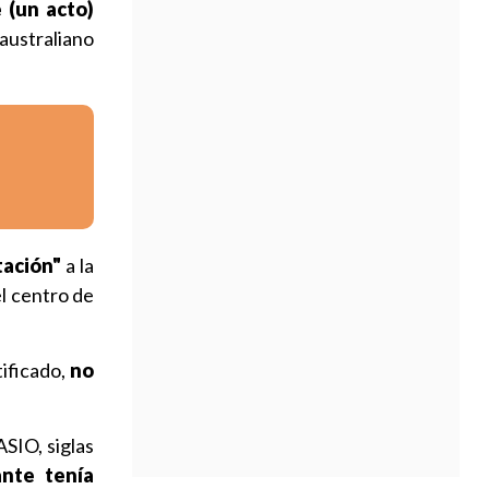
 (un acto)
 australiano
tación"
a la
el centro de
ificado,
no
ASIO, siglas
ante tenía