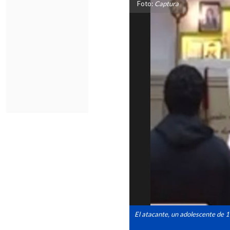
Foto:
Captura
El atacante, un adolescente de 1