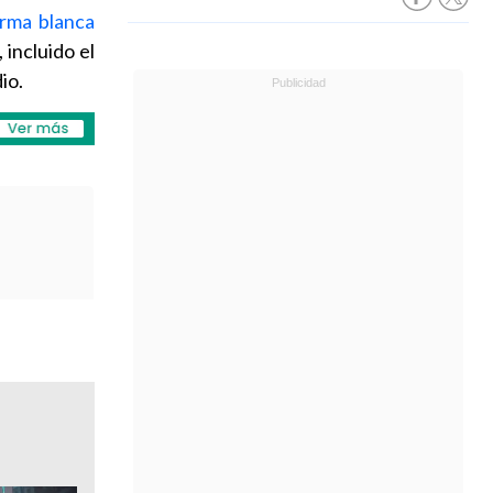
arma blanca
 incluido el
io.