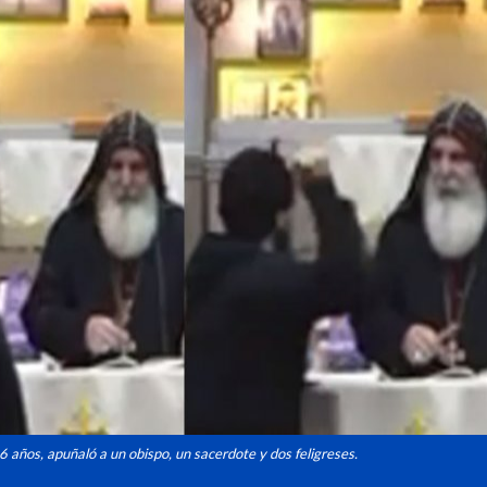
6 años, apuñaló a un obispo, un sacerdote y dos feligreses.