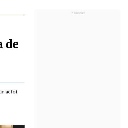
a de
un acto)