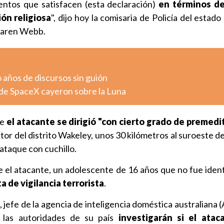
ntos que satisfacen (esta declaración)
en términos de
ón religiosa
", dijo hoy la comisaria de Policía del estado
 Karen Webb.
o años de discursos sin guión
de SpaceX cayeron sobre la Luna
ue
el atacante se dirigió "con cierto grado de premedi
stor del distrito Wakeley, unos 30 kilómetros al suroeste d
 ataque con cuchillo.
el atacante, un adolescente de 16 años que no fue ident
a de vigilancia terrorista
.
jefe de la agencia de inteligencia doméstica australiana (
e las autoridades de su país
investigarán si el atac