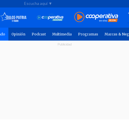
Escucha aquí ▼
ndo
Opinión
Podcast
Multimedia
Programas
Marcas & Neg