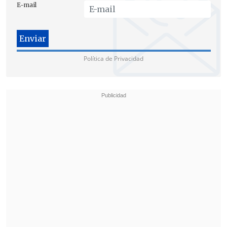
E-mail
decisivo para otorgar la llave del número
10 de Downing Street, residencia y
despacho oficial del primer ministro
británico.
Política de Privacidad
Los liberaldemócratas, actuales socios de
Cameron en el Gobierno, verán reducidos
sus escaños al pasar de 57 a 27 diputados,
según los sondeos.
Por su parte, el eurófobo Partido por la
Independencia del Reino Unido (UKIP)
podría obtener el 13 por ciento de los
votos pero solo lograría unos 3 escaños
debido al sistema electoral británico
,
que favorece a las formaciones