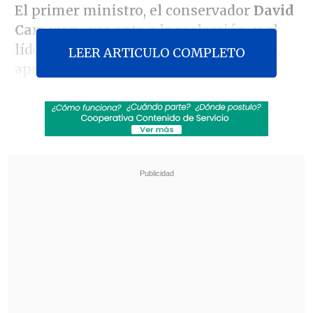
El primer ministro, el conservador
David
Cameron
, que opta a la reelección, y el
líder el Partido Laborista,
Ed Miliband
,
LEER ARTICULO COMPLETO
apuraron el miércoles por la noche las
últimas horas de la campaña electoral
para tratar de captar votos entre el
electorado indeciso.
Revisa también
Hiroshima recuerda los 81 años de la bomba
atómica
El estilo Petro: cuatro años de discursos sin
guión
Según las encuestas,
las dos