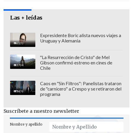
Las + leídas
Expresidente Boric alista nuevos viajes a
Uruguay y Alemania
6133
Si los resultados cumplen con las
"La Resurrección de Cristo" de Mel
predicciones de los sondeos, cuando los
Gibson confirmó estreno en cines de
3704
colegios cierren el jueves a las 22:00 hora
Chile
local (21:00 GMT; 18:00 horas en Chile) se
abrirá un complejo proceso de
Caos en "Sin Filtros": Panelistas trataron
de "carnicero" a Crespo y se retiraron del
negociaciones para formar Gobierno.
3476
programa
El Partido Nacionalista Escocés (SNP)
Suscríbete a nuestro newsletter
aspira a llevarse la mayoría de los 59
escaños reservados para la región en la
Nombre y apellido
Cámara de los Comunes
y podría ser