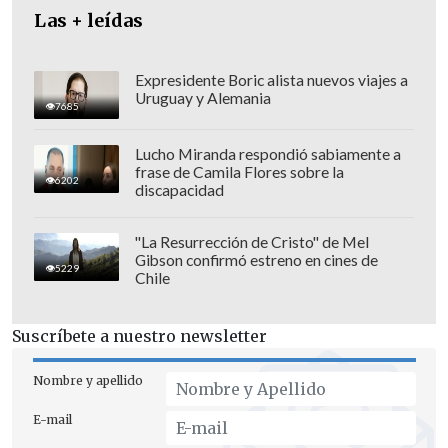
Las + leídas
Expresidente Boric alista nuevos viajes a
Uruguay y Alemania
7685
Lucho Miranda respondió sabiamente a
Según Buckingham, pese a cancelar sus
frase de Camila Flores sobre la
6202
próximas actividades públicas, Carlos III
discapacidad
seguirá desarrollando su trabajo de
despacho con normalidad.
"La Resurrección de Cristo" de Mel
Gibson confirmó estreno en cines de
5229
Chile
"
Su Majestad ha elegido compartir su
diagnóstico para evitar las
Suscríbete a nuestro newsletter
especulaciones
y con la esperanza de
que pueda ayudar a la comprensión
Nombre y apellido
ciudadana hacia todos aquellos en el
E-mail
mundo que están afectados por el