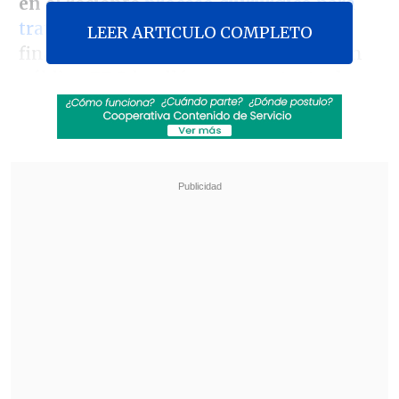
en el reciente
proceso quirúrgico
para
tratar un agrandamiento de próstata
a
LEER ARTICULO COMPLETO
finales de enero, aunque la corporación
pública
BBC
detalló que
no se trata de
cáncer de próstata
.
Revisa también
México y Perú reanudan sus relaciones
diplomáticas tras casi un año de ruptura
Arabia Saudí, Turquía y Pakistán firmaron
pacto de defensa mutua
El rey, de 75 años, comenzó hoy mismo
un
"calendario de tratamientos
regulares"
, durante los cuales