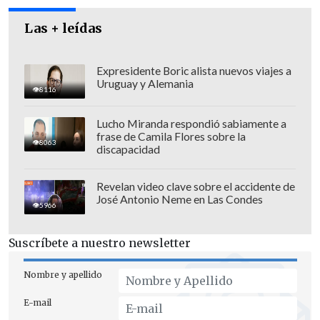
Las + leídas
Expresidente Boric alista nuevos viajes a
Uruguay y Alemania
8116
Lucho Miranda respondió sabiamente a
frase de Camila Flores sobre la
8063
discapacidad
Revelan video clave sobre el accidente de
José Antonio Neme en Las Condes
Fundada y presidida por Soros,
Open
5966
Society financia también grupos que
impulsan cambios en la estrategia sobre
Suscríbete a nuestro newsletter
cannabis en la región y Estados Unidos
,
Nombre y apellido
incluida la Comisión Global sobre
Política de Drogas que integran los
E-mail