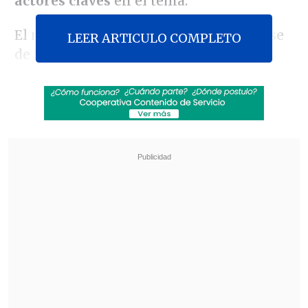
actores claves
en el tema.
El nombre del húngaro-estadounidense
LEER ARTICULO COMPLETO
de 83 años resonó en el debate sobre el
cannabis en Uruguay, tras conocerse que
Open Society financió una campaña a
favor de la ley que la semana pasada
convirtió a ese país
en el primero en
legalizar el comercio de la droga.
Revisa también
El tifón Dolphin obligó a evacuar a más de
215.000 personas en Shanghái
Más de 4.300 personas han muerto en el
Líbano desde inicio de ofensiva israelí en
marzo