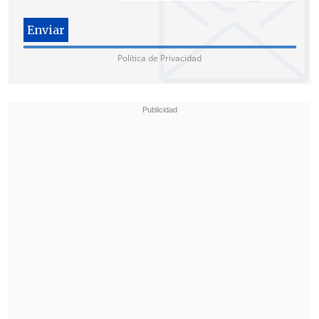
expresidentes Fernando Henrique
Cardoso (Brasil), Ernesto Zedillo (México)
y César Gaviria (Colombia), entre otras
Política de Privacidad
personalidades.
"Open Society ha sido un actor muy
clave dando apoyo a grupos de la
sociedad civil que buscan promover una
apertura" en la política de drogas, le dijo
a
BBC Mundo
John Walsh, un experto de
la Oficina en Washington para Asuntos
Latinoamericanos (WOLA), que también
recibe donaciones de la fundación de
Soros.
Pero, ¿por qué un octogenario
considerado entre los hombres más ricos