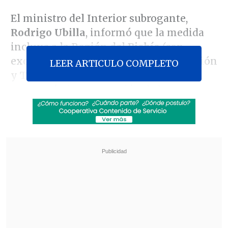
El ministro del Interior subrogante,
Rodrigo Ubilla
, informó que la medida
incluye a la Región del
Biobío
(con
excepción de las comunas de Concepción
LEER ARTICULO COMPLETO
y Talcahuano), la Región de
La
Araucanía
(con excepción de la comuna
de Temuco) y la Región de
Los Ríos
(solo
las comunas de Mariquina y
Panguipulli).
Revisa también
Carabineros baleó a conductor que intentó
atropellar a efectivos en Independencia
¿Suspender la Ley Karin? Las críticas a la
propuesta de diputados oficialistas