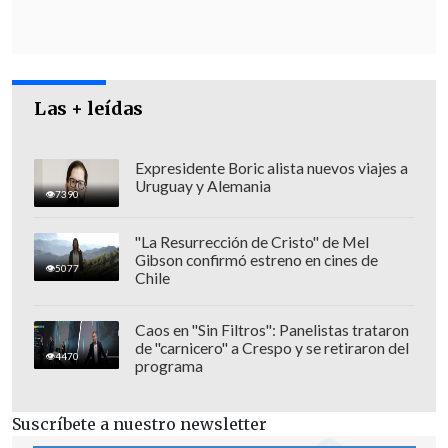
control del orden público necesario para
combatir y prevenir los incendios. La
autoridad militar designada en cada zona
coordinará todos los servicios y
Las + leídas
organismos públicos, y fortalecerá la red
de apoyo logístico para enfrentar estos
siniestros", añadió la autoridad.
Expresidente Boric alista nuevos viajes a
Uruguay y Alemania
7390
"La Resurrección de Cristo" de Mel
Gibson confirmó estreno en cines de
5077
Chile
Caos en "Sin Filtros": Panelistas trataron
de "carnicero" a Crespo y se retiraron del
4470
programa
Suscríbete a nuestro newsletter