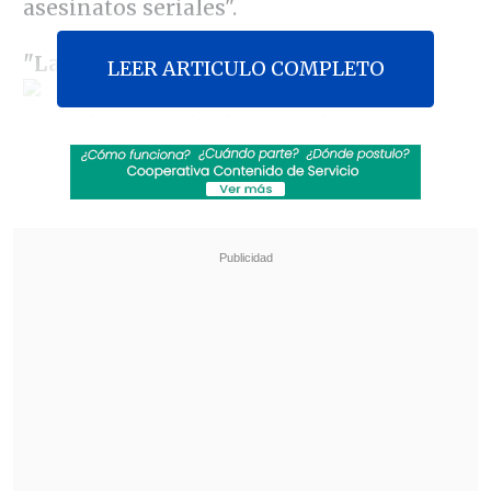
asesinatos seriales".
"La
Quintrala y su sicario tenían
LEER ARTICULO COMPLETO
armada una máquina y la tienen
armada todavía, una máquina de
asesinatos seriales. Todavía hay
encargadas siete muertes de ellos dos,
pero hoy día hemos avanzado en que se
hace justicia", indicó Klaus Schmidt-
Hebbel a la prensa.
Revisa también
"Redundante" y "no del todo necesaria": las
críticas a la reforma constitucional de
seguridad de Kast