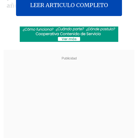
LEER ARTICULO COMPLETO
años de tramitación.
El debate está centrado en la
incorporación de los menores de 14
años en la legislación.
Revisa también
Diputados solicitaron a la Subdere plan para
reparar infraestructura dañada por
temporales
Alcaldesa de Las Condes: "La oposición fue
gobierno y nunca levantó el tema del Fondo
Común Municipal"
Si bien
la mayoría de los