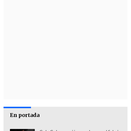
Organizando Trans Diversidades (OTD
Chile)
afirmaron no estar están
dispuestos a perder cinco años de trabajo
por lo que
prefieren que se incorporen a
los menores desde los 14 para que no se
les deje a todos sin norma.
En portada