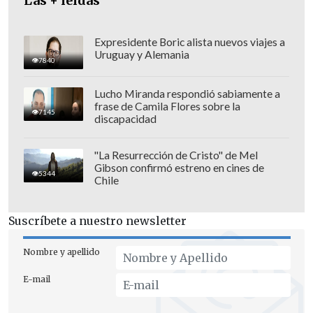
Las + leídas
Expresidente Boric alista nuevos viajes a
Uruguay y Alemania
7840
Lucho Miranda respondió sabiamente a
frase de Camila Flores sobre la
7145
discapacidad
Al respecto, el
Movimiento de
"La Resurrección de Cristo" de Mel
Integración y Liberación Homosexual
Gibson confirmó estreno en cines de
5344
Chile
(Movilh)
pidió dar la pelea hasta el final
para incorporar a los menores de 14, ya
Suscríbete a nuestro newsletter
que, según su vocero
Rolando Jimenez,
excluirlos "vulneraría el interés
Nombre y apellido
superior de los niños de manera brutal".
E-mail