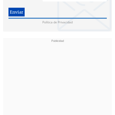
Política de Privacidad
En el caso de los votos nulos, estos
crecieron 10,5 veces, desde los 200.881 que
anotó el referendo sobre la anterior
propuesta constitucional.