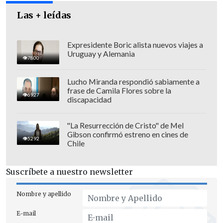
Las + leídas
Los votos nulos suman 2.119.488, con
16,98%
; mientras que los blancos son
Expresidente Boric alista nuevos viajes a
568.490, con 4,55% del total.
Uruguay y Alemania
7800
En total, se contabilizan 12.483.719 votos,
Lucho Miranda respondió sabiamente a
estimándose un participación de 12,486
frase de Camila Flores sobre la
millones de personas.
En comparación
6927
discapacidad
con la última elección con voto
obligatorio
-el plebiscito del 4 de
"La Resurrección de Cristo" de Mel
Gibson confirmó estreno en cines de
septiembre de 2022-
se aprecia una baja,
5292
Chile
desde los 15.173.929 electores
.
Suscríbete a nuestro newsletter
Nombre y apellido
E-mail