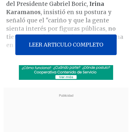
del Presidente Gabriel Boric,
Irina
Karamanos
, insistió en su postura y
señaló que el "cariño y que la gente
sienta interés por figuras públicas,
no
tiene por qué llevar a darles una oficina
LEER ARTICULO COMPLETO
en La Moneda".
Mediante un comentario en Instagram,
Karamanos afirmó que "
las expresiones
de cariño y que la gente sienta interés
por figuras públicas
, eso es valorable y
en eso hay plena libertad. La diferencia
es que
eso no tiene por qué llevar a
darles una oficina en el Palacio de La
Moneda
".