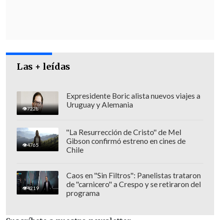
En esa línea,
Karamanos
respondió que
"no se trata de que sea una amenaza o de
creer o no en la familia, las familias
existen, son importantes en la vida de
Las + leídas
cada persona", sin embargo,
"desde una
mirada feminista, sí veo, creo, que
existen diferentes tipos de familias, no
Expresidente Boric alista nuevos viajes a
Uruguay y Alemania
solo un modelo"
.
7228
"La Resurrección de Cristo" de Mel
Gibson confirmó estreno en cines de
4765
Chile
Caos en "Sin Filtros": Panelistas trataron
de "carnicero" a Crespo y se retiraron del
4219
programa