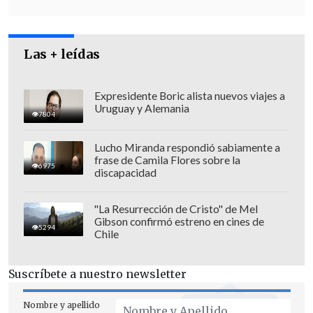
Las + leídas
Expresidente Boric alista nuevos viajes a
Uruguay y Alemania
7804
Tras la reunión de ayer domingo, la
oposición exigió que el Gobierno aclare
Lucho Miranda respondió sabiamente a
frase de Camila Flores sobre la
responsabilidades políticas y
6975
discapacidad
administrativas por los errores en el
padrón electoral.
"La Resurrección de Cristo" de Mel
Gibson confirmó estreno en cines de
5294
Chile
Respecto a si estarán los votos para
aprobar la "ley express" en la Cámara
Suscríbete a nuestro newsletter
Baja -se requieren 69 votos en esta
Nombre y apellido
instancia-, Andrade reconoció que "
los