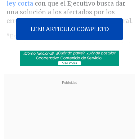
ley corta
con que el Ejecutivo busca dar
una solución a los afectados por los
errores de cambios de domicilio electoral.
LEER ARTICULO COMPLETO
"Esa es una pequeñez, un chantaje
completamente inaceptable"
, aseguró el
parlamentario.
Revisa también
Megarreforma: Oposición tiene esperanza en
que el TC valide sus argumentos "sólidos y
robustos"
Joven de 19 años fue asesinado tras ser
apuñalado a bordo de micro en La Pintana