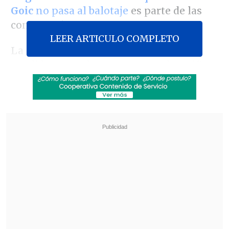
Goic
no pasa al balotaje
es parte de las
conversaciones.
LEER ARTICULO COMPLETO
La propia senadora aseguró que su
candidatura es la que es capaz de unificar
el centro y la izquierda.
Revisa también
Estallido social: Gobierno confirmó que
"pronto" resolverá las solicitudes de indulto
Corte ratificó destitución de enfermera que
viajó al extranjero durante licencia por hijo
gravemente enfermo
"Quiero agradecer el respaldo del