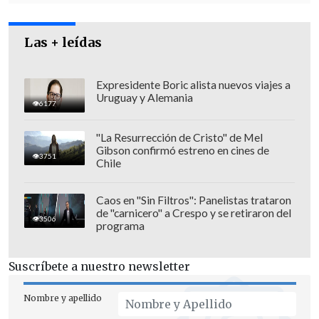
mejores deseos a su contrincante.
Las + leídas
Expresidente Boric alista nuevos viajes a
Uruguay y Alemania
6177
"La Resurrección de Cristo" de Mel
Gibson confirmó estreno en cines de
3751
Chile
Caos en "Sin Filtros": Panelistas trataron
de "carnicero" a Crespo y se retiraron del
3506
programa
"Tengo el mayor respeto y cariño por
Suscríbete a nuestro newsletter
Carolina, deseo que le vaya súper bien
en la primera vuelta, en la segunda
Nombre y apellido
vuelta nos apoyamos y gana el que salga