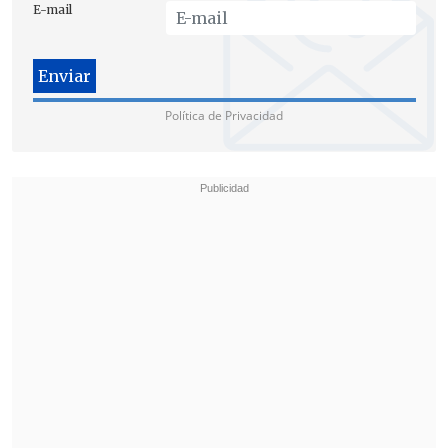
E-mail
primera o primero de nuestro sector,
por lo tanto puras buenas vibras para
Carolin
a", comentó.
Política de Privacidad
El propio senador
Carlos Montes (PS)
,
uno de los más cercanos a Lagos, aseguró
que serán pocos los que resten de apoyar
a Guillier, pero consideró que será
fundamental lo que el ex Mandatario
diga al respecto.
"Creo que es un sector absolutamente
minoritario dentro del laguismo, que no
es representativo de grandes números.
Yo creo que va a depender mucho de la
actitud del propio Ricardo Lagos que