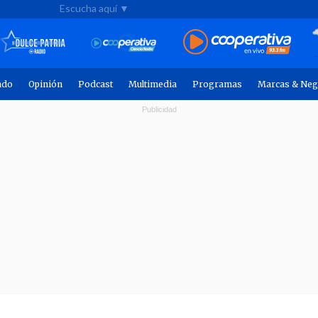
Escucha aquí ▼
ndo
Opinión
Podcast
Multimedia
Programas
Marcas & Neg