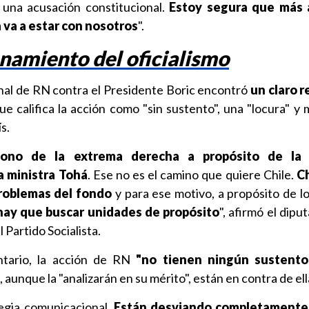
 una acusación constitucional.
Estoy segura que más a
 va a estar con nosotros
".
namiento del oficialismo
nal de RN contra el Presidente Boric encontró
un claro 
que califica la acción como "sin sustento", una "locura" y 
s.
tono de la extrema derecha a propósito de la 
a ministra Tohá
. Ese no es el camino que quiere Chile.
Ch
problemas del fondo
y para ese motivo, a propósito de l
hay que buscar unidades de propósito
", afirmó el dip
l Partido Socialista.
ntario, la acción de RN
"no tienen ningún sustento
e, aunque la "analizarán en su mérito", están en contra de ell
egia comunicacional.
Están desviando completamente