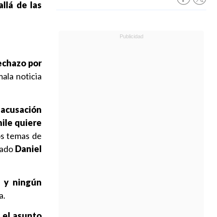
llá de las
rechazo por
mala noticia
acusación
ile quiere
os temas de
utado
Daniel
 y ningún
a.
 el asunto