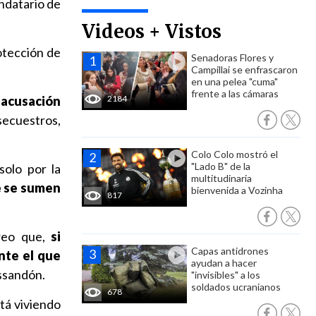
andatario de
Videos + Vistos
otección de
Senadoras Flores y
Campillai se enfrascaron
en una pelea "cuma"
frente a las cámaras
 acusación
2184
 secuestros,
Colo Colo mostró el
"Lado B" de la
solo por la
multitudinaria
e se sumen
bienvenida a Vozinha
817
reo que,
si
Capas antidrones
nte el que
ayudan a hacer
Ossandón.
"invisibles" a los
soldados ucranianos
678
tá viviendo