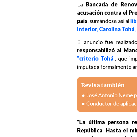
La
Bancada de Renova
acusación contra el Pre
país
, sumándose así al
lib
Interior
,
Carolina Tohá
,
El anuncio fue realizad
responsabilizó al Man
"criterio Tohá
"
, que im
imputada formalmente ant
Revisa también
José Antonio Neme pr
Conductor de aplicac
"
La última persona re
República
.
Hasta el mi