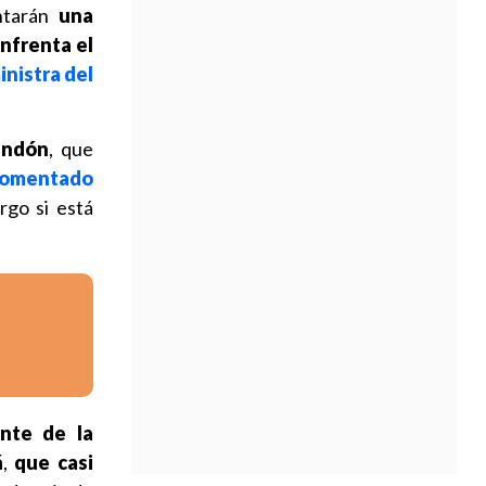
ntarán
una
enfrenta el
inistra del
andón
, que
 comentado
rgo si está
ente de la
á
,
que casi