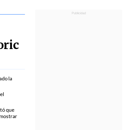
oric
ado la
el
ntó que
 mostrar