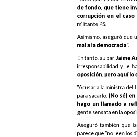
de fondo
,
que tiene in
corrupción en el caso 
militante PS.
Asimismo, aseguró que u
mal a la democracia
".
En tanto, su par
Jaime A
irresponsabilidad y le h
oposición
,
pero aquí lo 
"Acusar a la ministra del 
para sacarlo.
(No sé) en 
hago un llamado a ref
gente sensata en la oposi
Aseguró también que la 
parece que "no leen los di