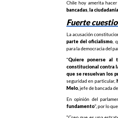
Chile hoy amerita hacer
bancadas
,
la ciudadanía
Fuerte cuestio
La acusación constitucio
parte del oficialismo
, 
para la democracia del paí
"
Quiere ponerse al 
constitucional contra l
que se resuelvan los 
seguridad en particular,
Melo
, jefe de bancada de
En opinión del parlame
fundamento
", por lo qu
"Creo que es una estrat