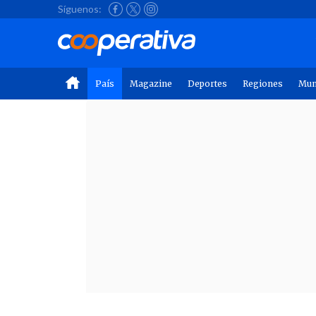
Síguenos:
País
Magazine
Deportes
Regiones
Mu