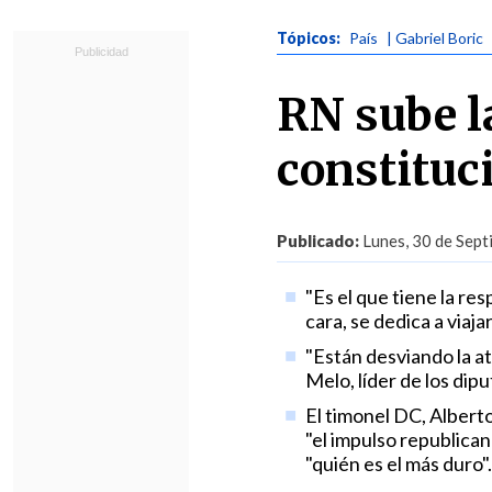
Tópicos:
País
| Gabriel Boric
RN sube l
constituc
Publicado:
Lunes, 30 de Sept
"Es el que tiene la re
cara, se dedica a viaj
"Están desviando la a
Melo, líder de los dipu
El timonel DC, Albert
"el impulso republican
"quién es el más duro".