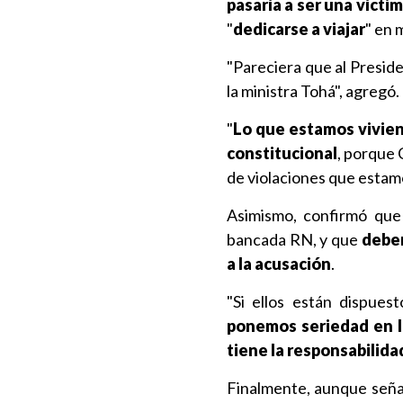
pasaría a ser una víctim
"
dedicarse a viajar
" en 
"Pareciera que al Presid
la ministra Tohá", agregó.
"
Lo que estamos vivie
constitucional
, porque 
de violaciones que estamo
Asimismo, confirmó que 
bancada RN, y que
deber
a la acusación
.
"Si ellos están dispues
ponemos seriedad en l
tiene la responsabilida
Finalmente, aunque señal