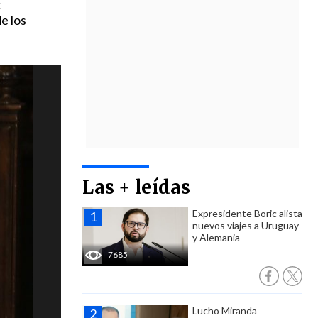
:
e los
Las + leídas
Expresidente Boric alista
nuevos viajes a Uruguay
y Alemania
7685
Lucho Miranda