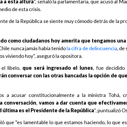
a a esta altura
", señaló la parlamentaria, que acusó al M
medio de esta crisis.
ente de la República se siente muy cómodo detrás de la pr
ndo como ciudadanos hoy amerita que tengamos una
Chile nunca jamás había tenido
la cifra de delincuencia
, de
s viviendo hoy", aseguró la opositora.
el libelo,
que será ingresado el lunes
, fue decidido 
án conversar con las otras bancadas la opción de qu
tos a acusar constitucionalmente a la ministra Tohá, c
a conversación
,
vamos a dar cuenta que efectivame
d última es el Presidente de la República
", puntualizó 
ó que "es lamentable lo que estamos haciendo, lo que es