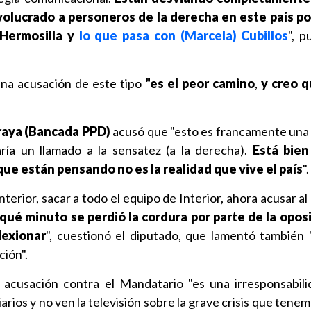
volucrado a personeros de la derecha en este país po
Hermosilla y
lo que pasa con (Marcela) Cubillos
", p
na acusación de este tipo
"es el peor camino
,
y creo q
raya (Bancada PPD)
acusó que "esto es francamente una 
aría un llamado a la sensatez (a la derecha).
Está bien
que están pensando no es la realidad que vive el país
".
Interior, sacar a todo el equipo de Interior, ahora acusar a
qué minuto se perdió la cordura por parte de la opos
lexionar
", cuestionó el diputado, que lamentó también "
ción".
acusación contra el Mandatario "es una irresponsabili
arios y no ven la televisión sobre la grave crisis que tene