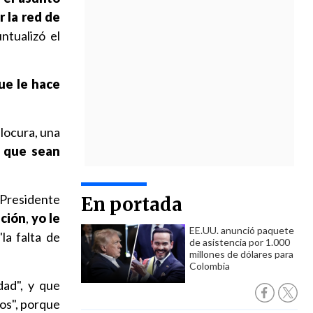
r la red de
untualizó el
ue le hace
locura, una
 que sean
l Presidente
En portada
ición
,
yo le
EE.UU. anunció paquete
la falta de
de asistencia por 1.000
millones de dólares para
Colombia
dad", y que
mos", porque