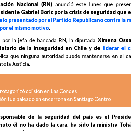
ción Nacional (RN)
anunció este lunes que prese
sidente Gabriel Boric por la crisis de seguridad que 
elo presentado por el Partido Republicano contra la m
por el mismo motivo
.
o por la jefa de bancada RN, la diputada
Ximena Oss
datario de la inseguridad en Chile y de
liderar el
plica que ninguna autoridad puede mantenerse en el ca
e la Justicia.
otagonizó colisión en Las Condes
ión fue baleado en encerrona en Santiago Centro
sponsable de la seguridad del país es el Presid
nuto él no ha dado la cara
,
ha sido la ministra Toh