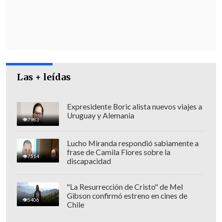
demora
del Ejecutivo que, a nuestro
juicio, es inaceptable
", manifestó.
Las + leídas
Expresidente Boric alista nuevos viajes a
Uruguay y Alemania
7983
Lucho Miranda respondió sabiamente a
frase de Camila Flores sobre la
7514
discapacidad
"La Resurrección de Cristo" de Mel
Gibson confirmó estreno en cines de
5406
Chile