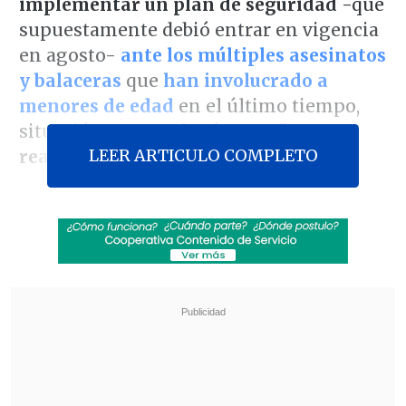
implementar un plan de seguridad
-que
supuestamente debió entrar en vigencia
en agosto-
ante los múltiples asesinatos
y balaceras
que
han involucrado a
menores de edad
en el último tiempo,
situación que catalogó como
"una
LEER ARTICULO COMPLETO
realidad que no podemos aceptar".
En conversación con
El Diario de
Cooperativa
, el defensor
Anuar Quesille
explicó que "cuando nosotros
planificamos esta entrevista, íbamos a
hablar originalmente de los temas de
seguridad, principalmente lo que había
ocurrido en Bajos de Mena
, en Puente
Alto. Y en lo que coordinamos la
entrevista esta mañana,
ya tenemos dos