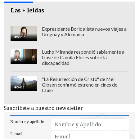
Colipán quien afirmó que
fue un propio
Las + leídas
compañero de armas quien le disparó
.
Expresidente Boric alista nuevos viajes a
Uruguay y Alemania
8019
Lucho Miranda respondió sabiamente a
frase de Camila Flores sobre la
7658
discapacidad
"La Resurrección de Cristo" de Mel
Gibson confirmó estreno en cines de
5433
Chile
Suscríbete a nuestro newsletter
Nombre y apellido
E-mail