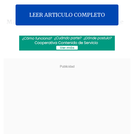
LEER ARTICULO COMPLETO
Manuel Colipán
, un ex cabo segundo de
Fuerzas Especiales, denunció que, en
mayo de 2017,
la institución lo obligó a
"inculpar" a una comunidad mapuche
de Tirúa
, en la Región del Biobío, luego
de que recibiera un disparo en su pierna.
El caso se remonta al 16 de mayo de 2017
cuando el joven carabinero participó en
un operativo policial en las cercanías de
la
comunidad María Colipi Viuda de
Maril
cuando -según la versión oficial-
un encapuchado le disparó en una de sus
piernas.