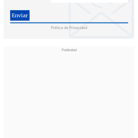
Política de Privacidad
Colipán estuvo cinco años en la institución y, tras el incidente,
solicitó la baja de Carabineros. (Foto: Claudio Arévalo,
Cooperativa)
Colipán, quien ofrece disculpas a la
comunidad mapuche, sostuvo a
El Diario
de Cooperativa
que "el alto mando tiene
conocimiento del accidente que pasó.
A
todo el país hicieron creer que la
comunidad me había disparado,