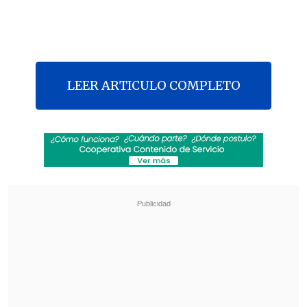
LEER ARTICULO COMPLETO
El obispo de Copiapó, Gaspar Quintana
,
declaró en conversación con
GPS
que en
el conflicto de
Freirina
, los habitantes de
la comuna
están reclamando un
derecho humano y que, por ese motivo,
hay que apoyarlos.