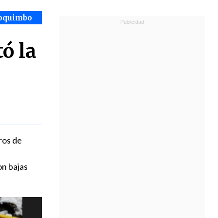
Coquimbo
ó la
ros de
on bajas