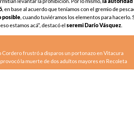
rmitían levantar la prohibición. Por lo mismo,
la autoridad
ó
, en base al acuerdo que teníamos con el gremio de pesca
o posible
, cuando tuviéramos los elementos para hacerlo. S
 eso estamos acá", destacó el
seremi Darío Vásquez
.
o Cordero frustró a disparos un portonazo en Vitacura
o provocó la muerte de dos adultos mayores en Recoleta