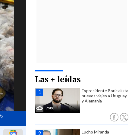
Las + leídas
Expresidente Boric alista
nuevos viajes a Uruguay
y Alemania
7980
o.
Lucho Miranda