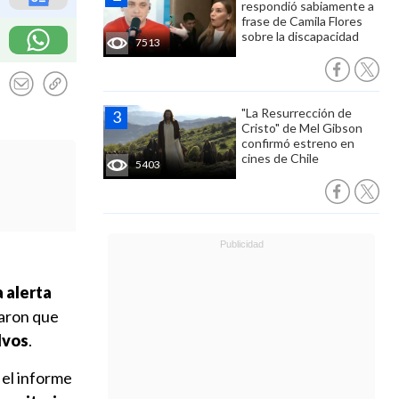
respondió sabiamente a
frase de Camila Flores
sobre la discapacidad
7513
"La Resurrección de
Cristo" de Mel Gibson
confirmó estreno en
cines de Chile
5403
 alerta
jaron que
lvos
.
el informe