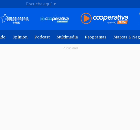
Escucha aquí ▼
ndo
Opinión
Podcast
Multimedia
Programas
Marcas & Neg