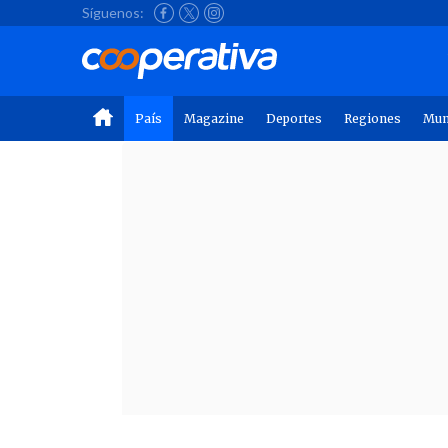
Síguenos:
País
Magazine
Deportes
Regiones
Mu