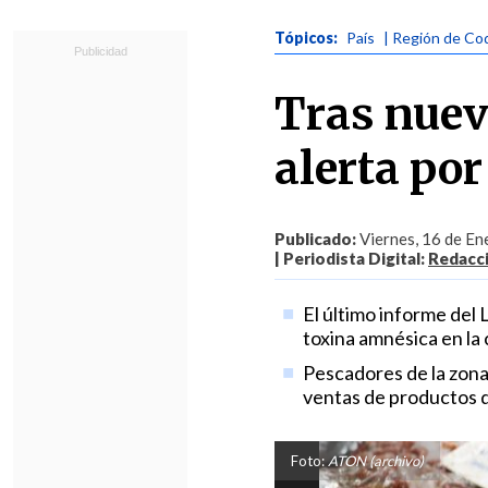
Tópicos:
País
| Región de C
Tras nueve
alerta po
Publicado:
Viernes, 16 de En
| Periodista Digital:
Redacc
El último informe del 
toxina amnésica en la
Pescadores de la zona
ventas de productos d
Foto:
ATON (archivo)