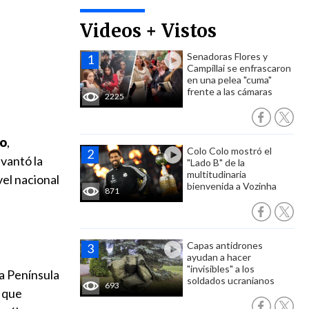
Videos + Vistos
Senadoras Flores y
Campillai se enfrascaron
en una pelea "cuma"
frente a las cámaras
2225
ro
,
Colo Colo mostró el
evantó la
"Lado B" de la
multitudinaria
ivel nacional
bienvenida a Vozinha
871
Capas antidrones
ayudan a hacer
"invisibles" a los
la Península
soldados ucranianos
693
, que