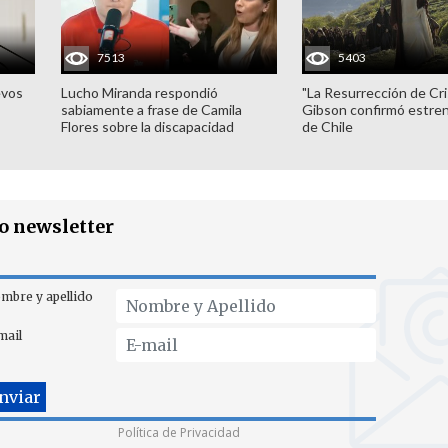
7513
5403
evos
Lucho Miranda respondió
"La Resurrección de Cri
sabiamente a frase de Camila
Gibson confirmó estren
Flores sobre la discapacidad
de Chile
ro newsletter
mbre y apellido
mail
Política de Privacidad