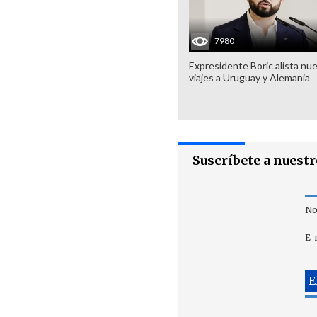
7980
Expresidente Boric alista nu
viajes a Uruguay y Alemania
Suscríbete a nuest
No
E-