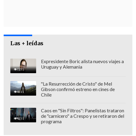
llegarán a las distintas dotaciones, tanto
del sur de la Región del Biobío y en La
Araucanía, donde se han centralizado los
hechos de violencia en la zona.
Las + leídas
Expresidente Boric alista nuevos viajes a
Uruguay y Alemania
7251
"La Resurrección de Cristo" de Mel
Gibson confirmó estreno en cines de
4811
Chile
Caos en "Sin Filtros": Panelistas trataron
de "carnicero" a Crespo y se retiraron del
4251
programa