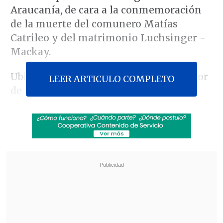
Araucanía, de cara a la conmemoración
de la muerte del comunero Matías
Catrileo y del matrimonio Luchsinger -
Mackay.
Ubilla se reunión con el general director
LEER ARTICULO COMPLETO
de Carabineros, Gustavo González, y
aseveró que el conflicto en la zona se
generó en décadas pasadas y no durante
el Gobierno de Sebastián Piñera.
Revisa también
Colombiano fue asesinado a balazos en un cité
de La Cisterna
Kast arribó a Colombia para asistir a la