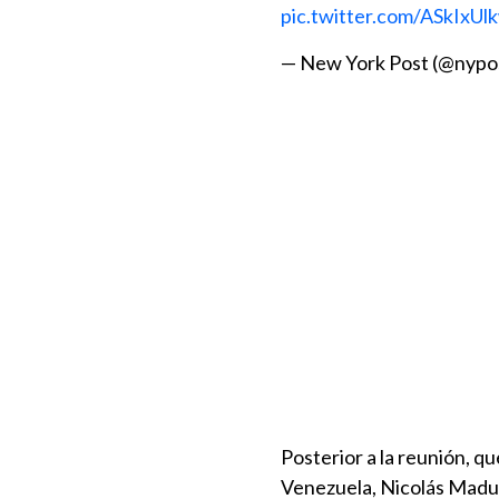
pic.twitter.com/ASkIxUl
— New York Post (@nypo
Posterior a la reunión, qu
Venezuela, Nicolás Madur