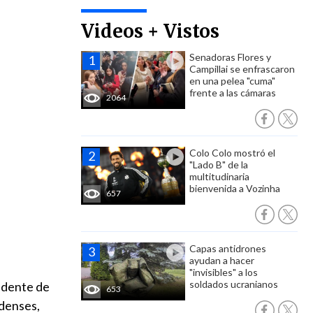
Videos + Vistos
Senadoras Flores y
Campillai se enfrascaron
en una pelea "cuma"
frente a las cámaras
2064
Colo Colo mostró el
"Lado B" de la
multitudinaria
bienvenida a Vozinha
657
Capas antidrones
ayudan a hacer
"invisibles" a los
soldados ucranianos
sidente de
653
idenses,