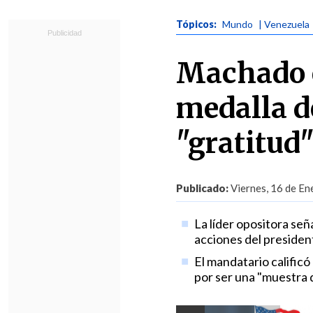
Tópicos:
Mundo
| Venezuela
Machado 
medalla d
"gratitud
Publicado:
Viernes, 16 de En
La líder opositora señ
acciones del president
El mandatario calific
por ser una "muestra 