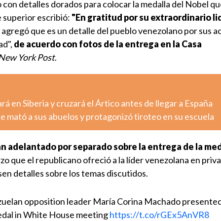
 con detalles dorados para colocar la medalla del Nobel q
e superior escribió:
"En gratitud por su extraordinario l
y agregó que es un detalle del pueblo venezolano por sus a
ad",
de acuerdo con fotos de la entrega en la Casa
New York Post
.
rá en Siberia y cruzará el Ártico antes de llegar a España
e mató a sus abuelos y protagonizó tiroteo en su escuela
 adelantado por separado sobre la entrega de la med
zo que el republicano ofreció a la líder venezolana en priv
sen detalles sobre los temas discutidos.
uelan opposition leader María Corina Machado presente
edal in White House meeting
https://t.co/rGEx5AnVR8