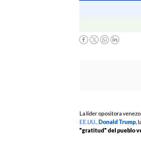
La líder opositora venez
EE.UU.,
Donald Trump
, 
"gratitud" del pueblo v