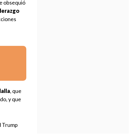
ue obsequió
iderazgo
cciones
alla
, que
ado, y que
d Trump