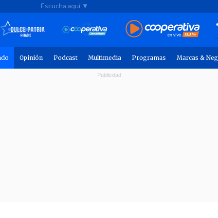
Escucha aquí ▼
ndo
Opinión
Podcast
Multimedia
Programas
Marcas & Neg