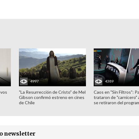
4997
4389
evos
"La Resurrección de Cristo" de Mel
Caos en "Sin Filtros": P
Gibson confirmó estreno en cines
trataron de "carnicero"
de Chile
se retiraron del progra
ro newsletter