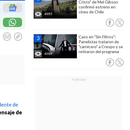
Cristo" de Mel Gibson
confirmó estreno en
cines de Chile
4997
Caos en "Sin Filtros":
Panelistas trataron de
"carnicero" a Crespo y se
retiraron del programa
4389
dente de
ensaje de