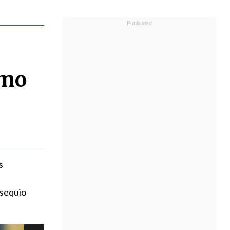
omo
s
bsequio