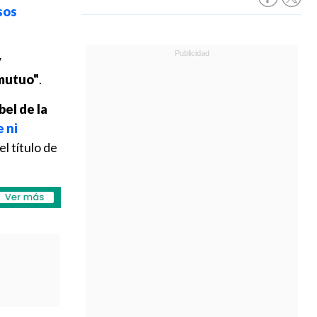
sos
y
mutuo"
.
el de la
 ni
l título de