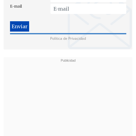
entonces
desde todo punto de vista las
E-mail
bases están fuera del marco legal del
país"
sostuvo Óscar Rementería.
Política de Privacidad
En el caso de que las bases no sean
modificadas,
el Movilh "tomará las