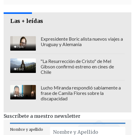
Las + leídas
Expresidente Boric alista nuevos viajes a
Uruguay y Alemania
Rementería calificó el hecho como
7508
"aberrante e ilegal, ya que
la ley
"La Resurrección de Cristo" de Mel
antidiscriminación prohíbe cualquier
Gibson confirmó estreno en cines de
5162
tipo de perturbación a los derechos de
Chile
las personas
, entre ellas, las personas
Lucho Miranda respondió sabiamente a
trans".
frase de Camila Flores sobre la
4747
discapacidad
Además, "el día de ayer (lunes) se publicó
en el Diario Oficial la ley de identidad de
Suscríbete a nuestro newsletter
género
-
promulgada el 28 de noviembre
por el Presidente Sebastián Piñera-
Nombre y apellido