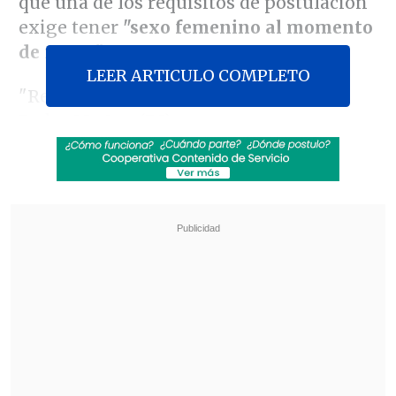
que una de los requisitos de postulación
exige tener
"sexo femenino al momento
de nacer".
LEER ARTICULO COMPLETO
"Recibimos la denuncia del concejal
Pedro Muñoz (PS) y esperamos que sea
un error del Municipio de Valdivia.
Enviamos una carta al alcalde (Omar
Sabat) y a todos los concejales para que
se cambien las bases"
, comentó a
Cooperativa Óscar Rementería
, vocero
del Movilh.
Revisa también
Juan Carlos Reinao, exalcalde de Renaico,
cumplirá 15 años de cárcel por delitos sexuales