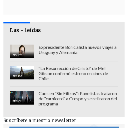
Las + leídas
Expresidente Boric alista nuevos viajes a
Uruguay y Alemania
7494
"La Resurrección de Cristo" de Mel
Gibson confirmó estreno en cines de
5156
Chile
Caos en "Sin Filtros": Panelistas trataron
de "carnicero" a Crespo y se retiraron del
4593
programa
El obispo Pellegrin informó esta mañana de los dos casos.
(Foto: Danny Fuentes)
Suscríbete a nuestro newsletter