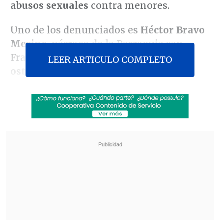
abusos sexuales
contra menores.
Uno de los denunciados es
Héctor Bravo
Merino
, párroco de la Parroquia san
Francisco y
capellán de Ejército que
LEER ARTICULO COMPLETO
ostenta el grado de capitán
.
Revisa también
Meteorología anuncia fuerte caída de
temperaturas y aguanieve para el fin de
semana
Hogar de Cristo busca emprendedores para
mejorar la vida de adultos mayores
Respecto al segundo caso, el obispo