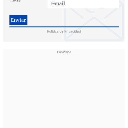
E-mail
Política de Privacidad
En tal sentido, Boric afirmó que el tema
de derechos humanos en Venezuela
"no
es una construcción narrativa; es una
realidad, es seria y he tenido la
oportunidad de verla en los ojos y en el