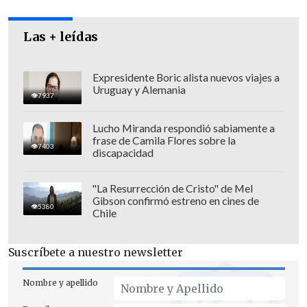
flanqueado por el canciller
Alberto van
Klaveren
y el embajador
Sebastián
Las + leídas
Depolo
.
"Eso, sin embargo, no puede significar
Expresidente Boric alista nuevos viajes a
Uruguay y Alemania
meter debajo la alfombra o hacer la
7937
vista gorda frente a temas que para
Lucho Miranda respondió sabiamente a
nosotros son de principios e
frase de Camila Flores sobre la
7403
discapacidad
importantes
. Y ahí yo manifesté
respetuosamente que tengo
una
"La Resurrección de Cristo" de Mel
discrepancia con lo que señaló el
Gibson confirmó estreno en cines de
5380
presidente Lula el día de ayer, en el
Chile
sentido de que la situación de derechos
humanos en Venezuela era una
Suscríbete a nuestro newsletter
'construcción narrativa'
, señaló el Jefe
Nombre y apellido
de Estado.