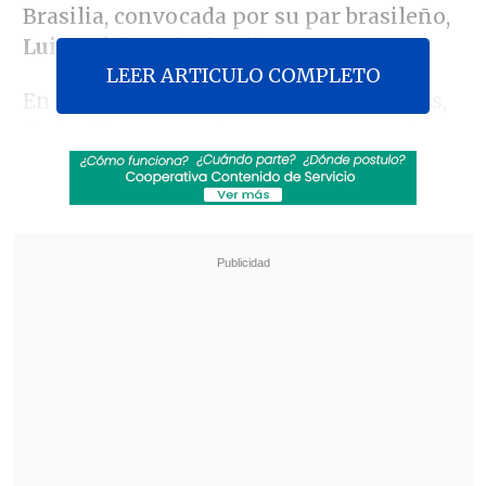
Brasilia, convocada por su par brasileño,
Luiz Inácio Lula da Silva
.
LEER ARTICULO COMPLETO
En una declaración ante los periodistas,
Boric dijo que en el encuentro -su primer
cara a cara con Maduro, que se desarrolló
en privado, sin acceso a la prensa-
discrepó "respetuosamente" de la
afirmación de Lula en cuanto a que los
abusos del régimen venezolano
correspondían a "una construcción
narrativa".
Revisa también
Incendio consumió un bus eléctrico del
sistema Red en Providencia