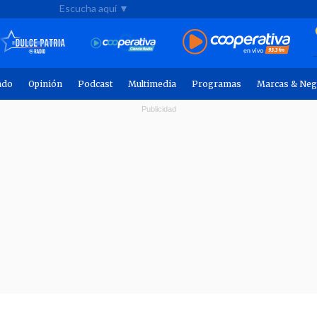
Escucha aquí ▼
ndo
Opinión
Podcast
Multimedia
Programas
Marcas & Neg