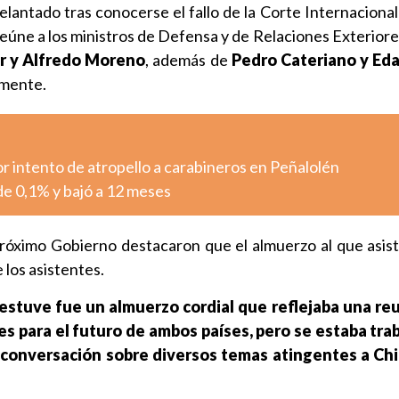
lantado tras conocerse el fallo de la Corte Internacional
 reúne a los ministros de Defensa y de Relaciones Exteriore
r y Alfredo Moreno
, además de
Pedro Cateriano y Eda
amente.
r intento de atropello a carabineros en Peñalolén
 de 0,1% y bajó a 12 meses
róximo Gobierno destacaron que el almuerzo al que asis
 los asistentes.
 estuve fue un almuerzo cordial que reflejaba una re
s para el futuro de ambos países, pero se estaba tra
conversación sobre diversos temas atingentes a Chi