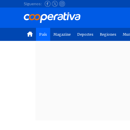
Síguenos:
País
Magazine
Deportes
Regiones
Mu