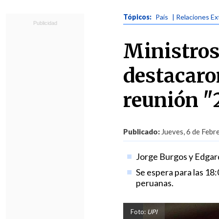
Tópicos:
País
| Relaciones Ex
Ministros
destacaro
reunión "
Publicado:
Jueves, 6 de Febr
Jorge Burgos y Edgard
Se espera para las 18:
peruanas.
Foto:
UPI