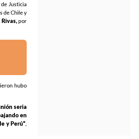
 de Justicia
s de Chile y
 Rivas,
por
tieron hubo
unión seria
bajando en
le y Perú"
,