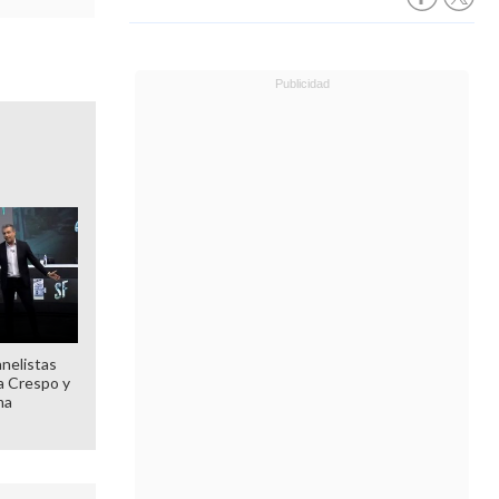
anelistas
 a Crespo y
ma