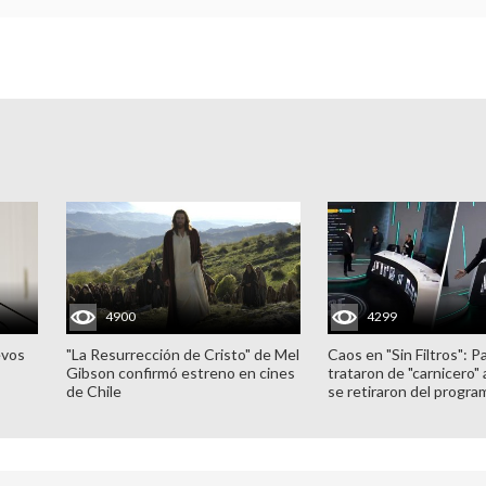
4900
4299
evos
"La Resurrección de Cristo" de Mel
Caos en "Sin Filtros": P
Gibson confirmó estreno en cines
trataron de "carnicero"
de Chile
se retiraron del progra