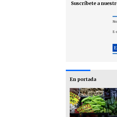
Suscríbete a nuest
No
E-
En portada