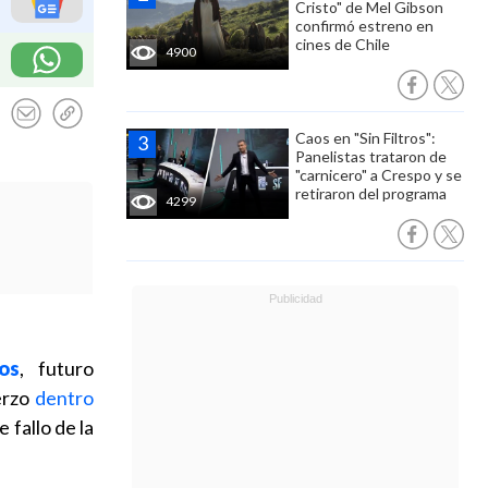
Cristo" de Mel Gibson
confirmó estreno en
cines de Chile
4900
Caos en "Sin Filtros":
Panelistas trataron de
"carnicero" a Crespo y se
retiraron del programa
4299
os
, futuro
erzo
dentro
 fallo de la