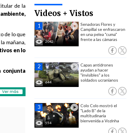
itular de la
Videos + Vistos
 ambiente,
Senadoras Flores y
Campillai se enfrascaron
o de lo que
en una pelea "cuma"
frente a las cámaras
n la mañana,
2042
tivos en lo
Capas antidrones
n conjunta
ayudan a hacer
"invisibles" a los
soldados ucranianos
644
Colo Colo mostró el
"Lado B" de la
multitudinaria
bienvenida a Vozinha
554