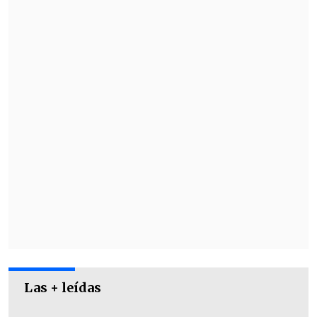
alteración a servicios básicos o
infraestructura producto de este sismo.
Las + leídas