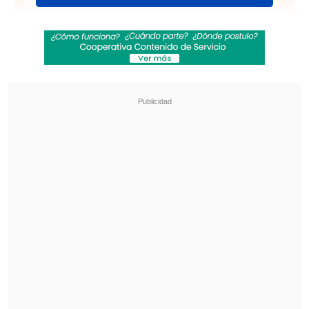
Revisa también
Operativo en Costanera Norte dejó ocho
detenidos por conducción temeraria: Uno
marcó 184 km/h
Escolta del exministro Cordero frustró a
disparos un portonazo en Vitacura
El Servicio Hidrográfico y Oceanográfico
de la Armada (SHOA) informó que "las
características del sismo
NO reúnen las
condiciones necesarias para generar un
tsunami en las costas de Chile
".
A través del Sistema Nacional de
Prevención y Respuesta ante Desastres
se evalúan eventuales daños a personas,