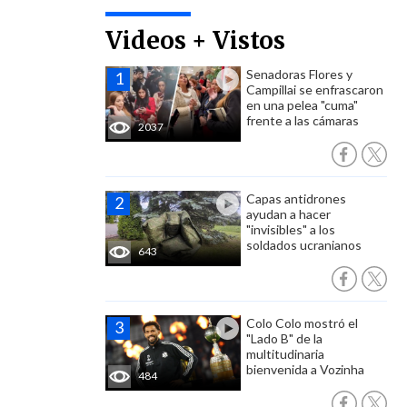
Videos + Vistos
Senadoras Flores y
Campillai se enfrascaron
en una pelea "cuma"
frente a las cámaras
2037
Capas antidrones
ayudan a hacer
"invisibles" a los
soldados ucranianos
643
Colo Colo mostró el
"Lado B" de la
multitudinaria
bienvenida a Vozinha
484