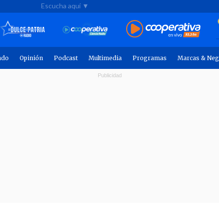
Escucha aquí ▼
ndo
Opinión
Podcast
Multimedia
Programas
Marcas & Neg