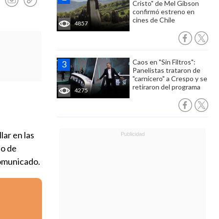
Cristo" de Mel Gibson
confirmó estreno en
cines de Chile
4857
Caos en "Sin Filtros":
Panelistas trataron de
"carnicero" a Crespo y se
retiraron del programa
4275
llar en las
to de
comunicado.