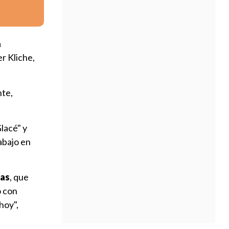
a
er Kliche,
nte,
lacé" y
rabajo en
las
, que
ó con
hoy",