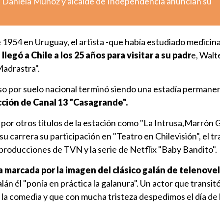
: Daniela Muñoz y alcalde de Independencia anuncian su
 1954 en Uruguay, el artista -que había estudiado medicin
-
llegó a Chile a los 25 años para visitar a su padr
e, Walt
Madrastra".
so por suelo nacional terminó siendo una estadía permane
ción de Canal 13 "Casagrande".
or otros títulos de la estación como "La Intrusa,Marrón G
su carrera su participación en "Teatro en Chilevisión", el t
 producciones de TVN y la serie de Netflix "Baby Bandito".
a marcada por la imagen del clásico galán de telenove
lán él "ponía en práctica la galanura". Un actor que transit
 la comedia y que con mucha tristeza despedimos el día de 