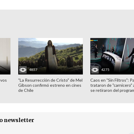
4857
4275
evos
"La Resurrección de Cristo" de Mel
Caos en "Sin Filtros": P
Gibson confirmó estreno en cines
trataron de "carnicero"
de Chile
se retiraron del progra
ro newsletter