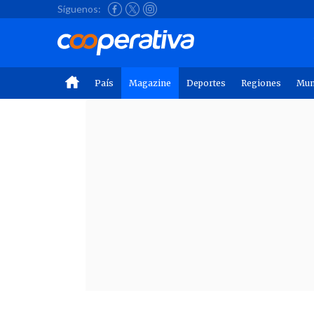
Síguenos:
País
Magazine
Deportes
Regiones
Mu