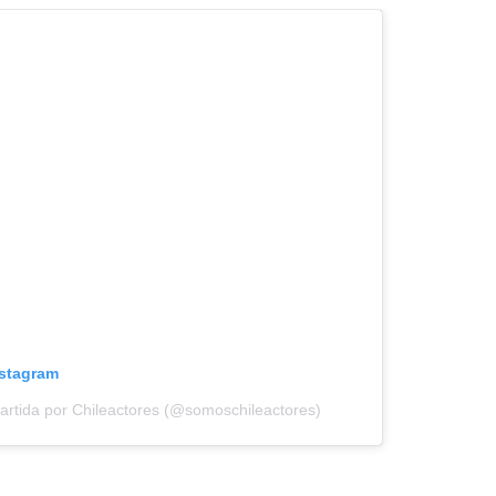
nstagram
artida por Chileactores (@somoschileactores)