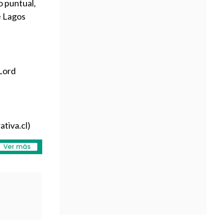
o puntual,
e Lagos
 Lord
ativa.cl)