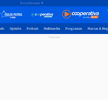
Escucha aquí ▼
ndo
Opinión
Podcast
Multimedia
Programas
Marcas & Neg