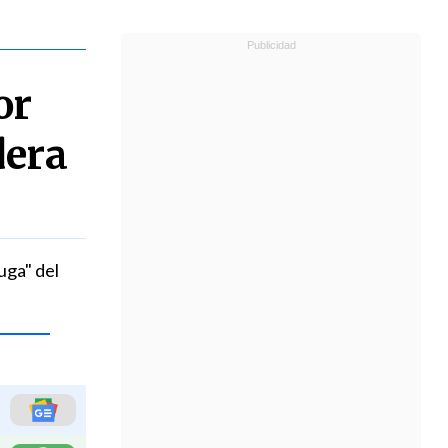
or
dera
uga" del