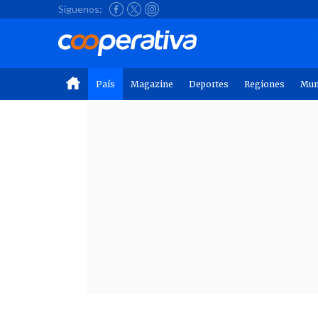
Síguenos:
País
Magazine
Deportes
Regiones
Mu