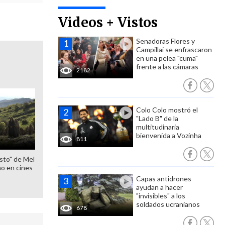
Videos + Vistos
Senadoras Flores y
Campillai se enfrascaron
en una pelea "cuma"
frente a las cámaras
2182
Colo Colo mostró el
"Lado B" de la
multitudinaria
bienvenida a Vozinha
811
sto" de Mel
o en cines
Capas antidrones
ayudan a hacer
"invisibles" a los
soldados ucranianos
678