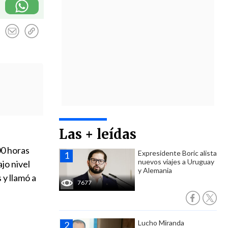
Las + leídas
00 horas
Expresidente Boric alista
nuevos viajes a Uruguay
jo nivel
y Alemania
 y llamó a
7677
Lucho Miranda