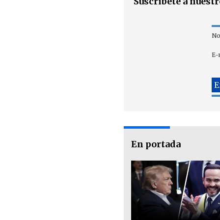
Suscríbete a nuest
No
E-
En portada