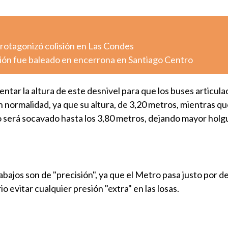
otagonizó colisión en Las Condes
ión fue baleado en encerrona en Santiago Centro
ntar la altura de este desnivel para que los buses articula
 normalidad, ya que su altura, de 3,20 metros, mientras que
o será socavado hasta los 3,80 metros, dejando mayor holgu
bajos son de "precisión", ya que el Metro pasa justo por d
o evitar cualquier presión "extra" en las losas.