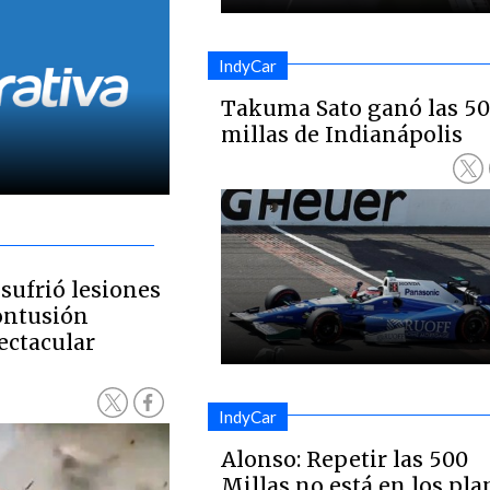
IndyCar
Takuma Sato ganó las 5
millas de Indianápolis
 sufrió lesiones
ontusión
ectacular
IndyCar
Alonso: Repetir las 500
Millas no está en los pla