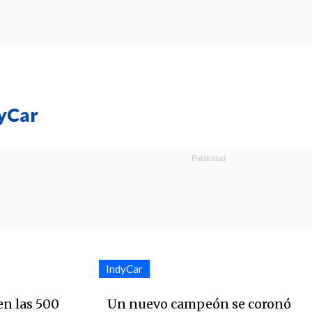
dyCar
IndyCar
en las 500
Un nuevo campeón se coronó