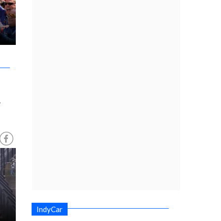
e
n
IndyCar