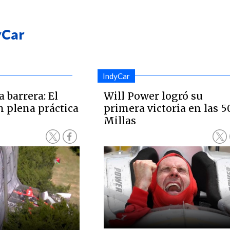
yCar
IndyCar
 barrera: El
Will Power logró su
n plena práctica
primera victoria en las 5
Millas