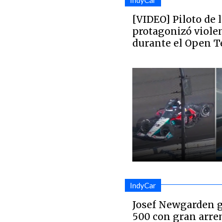
IndyCar
[VIDEO] Piloto de 
protagonizó viole
durante el Open T
IndyCar
Josef Newgarden g
500 con gran arre