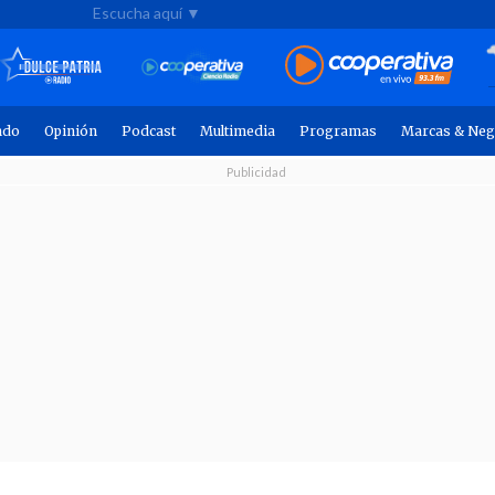
Escucha aquí ▼
ndo
Opinión
Podcast
Multimedia
Programas
Marcas & Neg