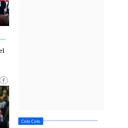
el
Colo Colo