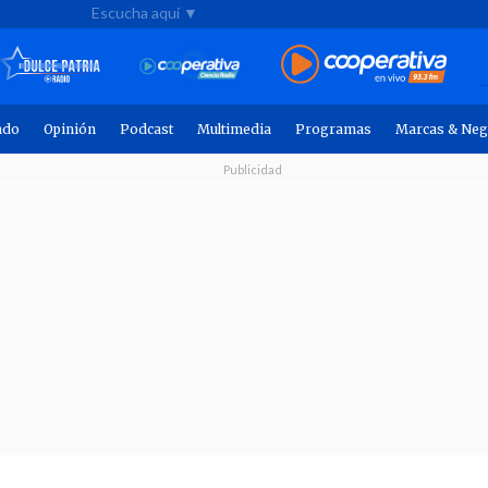
Escucha aquí ▼
ndo
Opinión
Podcast
Multimedia
Programas
Marcas & Neg