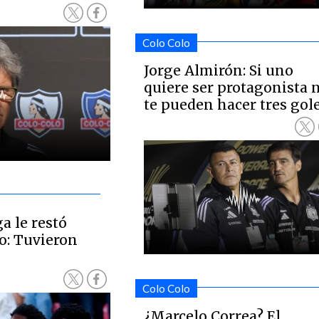
Colo Colo
Jorge Almirón: Si uno
quiere ser protagonista 
te pueden hacer tres gol
 le restó
o: Tuvieron
Colo Colo
¿Marcelo Correa? El