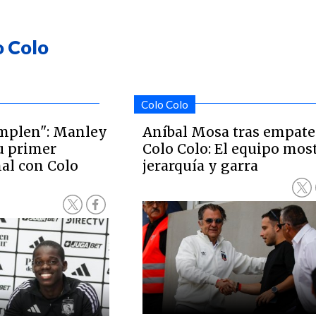
o Colo
Colo Colo
umplen": Manley
Aníbal Mosa tras empate
u primer
Colo Colo: El equipo mos
al con Colo
jerarquía y garra