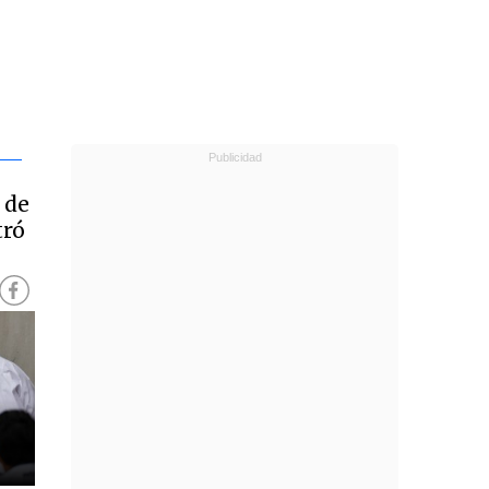
 de
tró