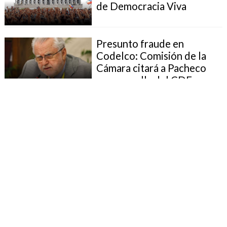
de Democracia Viva
Presunto fraude en
Codelco: Comisión de la
Cámara citará a Pacheco
por querella del CDE
Codelco en la mira: CDE se
querelló por fraude de
12.800 millones de pesos
"Arista Lencería": Justicia
impuso medidas cautelares
sobre bienes de imputados