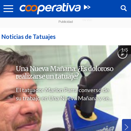
Noticias de Tatuajes
1/5
Una Nueva Mañana: ¿Es doloroso
realizarse un tatuaje?
El tatuador Marlon Parra conversó de
su trabajo en Una Nueva Mañana y se...
Síguenos: