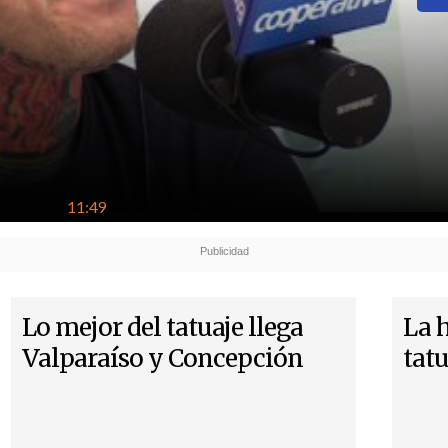
11:49
Lo mejor del tatuaje llega
La 
Valparaíso y Concepción
tat