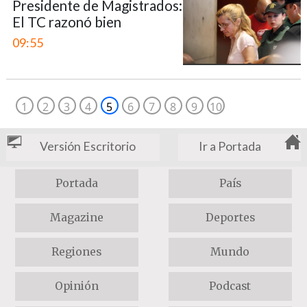
Presidente de Magistrados:
El TC razonó bien
09:55
1
2
3
4
5
6
7
8
9
10
Versión Escritorio
Ir a Portada
Portada
País
Magazine
Deportes
Regiones
Mundo
Opinión
Podcast