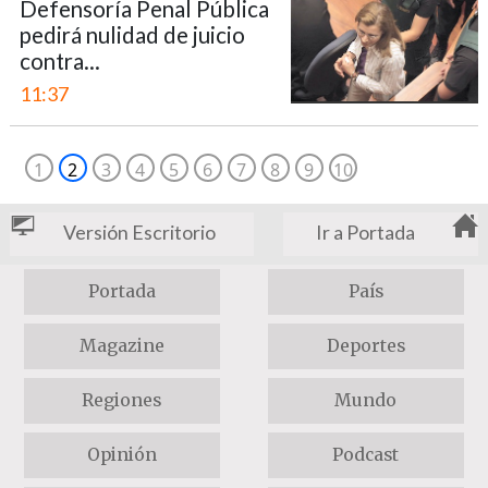
Defensoría Penal Pública
pedirá nulidad de juicio
contra...
11:37
1
2
3
4
5
6
7
8
9
10
Versión Escritorio
Ir a Portada
Portada
País
Magazine
Deportes
Regiones
Mundo
Opinión
Podcast