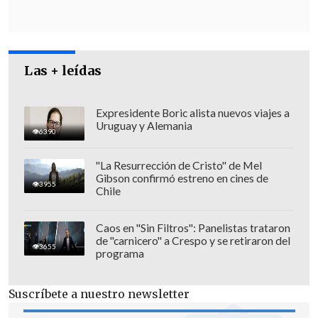
Fiscalía británica, en representación de
la Administración estadounidense.
Las + leídas
Expresidente Boric alista nuevos viajes a
Uruguay y Alemania
6390
"La Resurrección de Cristo" de Mel
Gibson confirmó estreno en cines de
3955
Chile
Caos en "Sin Filtros": Panelistas trataron
de "carnicero" a Crespo y se retiraron del
3655
programa
Destacó Garzón que casi todos los Jefes
Suscríbete a nuestro newsletter
de Estado latinoamericanos han apoyado