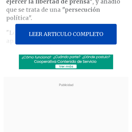
ejercer la libertad de prensa"
, y añadió
que se trata de una
"persecución
política".
"Lo que estamos viendo es
una
LEER ARTICULO COMPLETO
apariencia de legalidad"
en su caso,
según Garzón. "No hemos podido
empezar con la defensa, no nos han
dejado", añadió en una entrevista en
Radio Círculo
, según informó este medio
en un comunicado.
Revisa también
"GTA VI" llega a Netflix con inesperado
anuncio
Rapero español Keyblade prepara su regreso