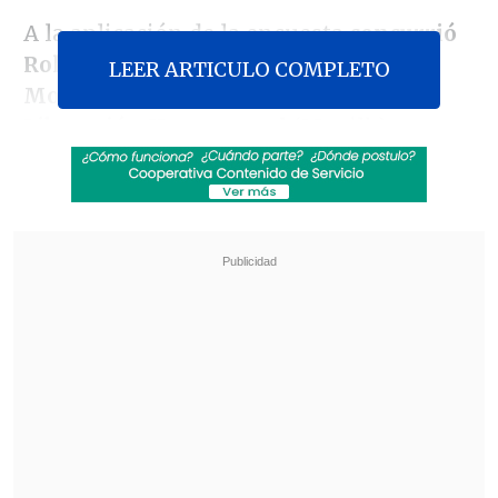
A la aplicación de la encuesta
concurrió
Rolando Jiménez, el presidente del
LEER ARTICULO COMPLETO
Movimiento de Integración y
Liberación Homosexual
(Movilh),
organismo que a propósito del
Censo
2012 (que comenzó a aplicarse en todo el
país el lunes 9 de abril)
lanzó una
campaña denominada "Reconoce a tu
media naranja"
.
Revisa también
Incendio consumió un bus eléctrico del
sistema Red en Providencia
Carmona viajó a Cuba por segunda vez este
año y se reunió con Díaz-Canel