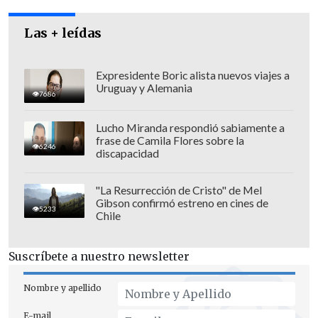
Las + leídas
Expresidente Boric alista nuevos viajes a
Uruguay y Alemania
7686
Lucho Miranda respondió sabiamente a
frase de Camila Flores sobre la
6246
discapacidad
"La Resurrección de Cristo" de Mel
Gibson confirmó estreno en cines de
5233
Chile
Ambos se comprometieron a impulsar
acciones para que el proyecto pendiente
Suscríbete a nuestro newsletter
en el Senado "se ponga en tabla y se vote
lo antes posible".
Nombre y apellido
E-mail