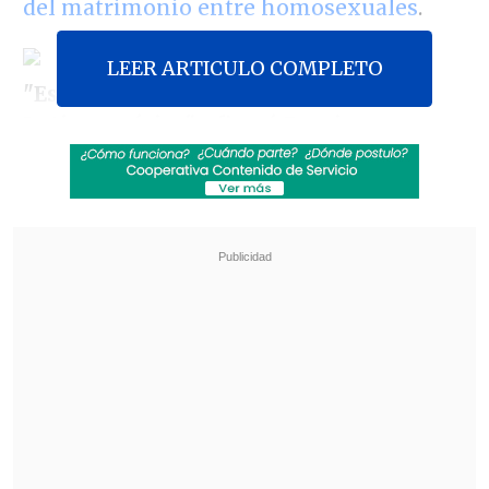
del matrimonio entre homosexuales
.
LEER ARTICULO COMPLETO
"Estamos quedando muy mal en
Latinoamérica", afirmó Rossi en una
rueda de prensa, en la que urgió a la
pronta aprobación de un proyecto de
ley contra la discriminación que lleva
cinco años sin avanzar en el Senado.
Revisa también
Tras exitoso ahorro de energía, la NASA
extendió la vida útil de la Voyager 2
Niña de 11 años murió por hantavirus en
Rengo